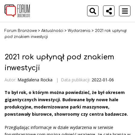
Forum Branżowe
>
Aktualności
>
Wydarzenia
>
2021 rok upłynął
pod znakiem inwestycji
2021 rok upłynął pod znakiem
inwestycji
Autor:
Magdalena Rocka
|
Data publikacji:
2022-01-06
To był rok, o którym można powiedzieć, że był okresem
gigantycznych inwestycji. Budowane były nowe hale
produkcyjne, modernizowane parki maszynowe,
powstawały biurowce, showroomy czy centra badawcze.
Przeglądając informacje w dziale wydarzenia w serwisie
forumbranzowe.com można odnieść wrażenie, że cała branża w