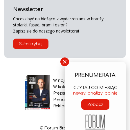
Newsletter
Chcesz być na bieżąco z wydarzeniami w branży
stolarki, fasad, bram i osłon?
Zapisz się do naszego newslettera!
Subskrybuj
×
PRENUMERATA
W najnowszym wydaniu
W kolejnym numerze
CZYTAJ CO MIESIĄC
newsy, analizy, opinie
Prezentacja gazety
Prenumerata
Zobacz
Reklama
© Forum Branżowe 2026