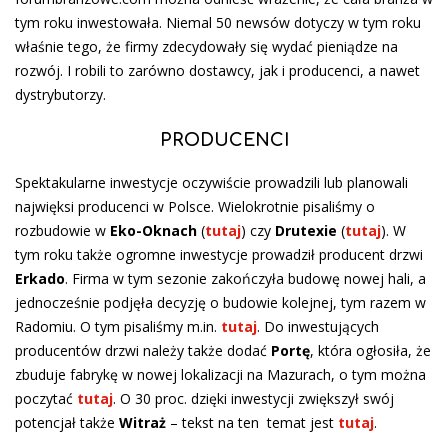
tym roku inwestowała. Niemal 50 newsów dotyczy w tym roku
właśnie tego, że firmy zdecydowały się wydać pieniądze na
rozwój. I robili to zarówno dostawcy, jak i producenci, a nawet
dystrybutorzy.
PRODUCENCI
Spektakularne inwestycje oczywiście prowadzili lub planowali
najwięksi producenci w Polsce. Wielokrotnie pisaliśmy o
rozbudowie w
Eko-Oknach
(
tutaj
) czy
Drutexie
(
tutaj
). W
tym roku także ogromne inwestycje prowadził producent drzwi
Erkado
. Firma w tym sezonie zakończyła budowę nowej hali, a
jednocześnie podjęła decyzję o budowie kolejnej, tym razem w
Radomiu. O tym pisaliśmy m.in.
tutaj
. Do inwestujących
producentów drzwi należy także dodać
Portę
, która ogłosiła, że
zbuduje fabrykę w nowej lokalizacji na Mazurach, o tym można
poczytać
tutaj
. O 30 proc. dzięki inwestycji zwiększył swój
potencjał także
Witraż
– tekst na ten temat jest
tutaj
.