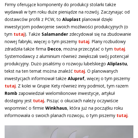
Firmy oferujące komponenty do produkcji stolarki także
wydawali w tym roku duże pieniądze na rozwój. Zaczynając od
dostawców profili z PCW, to
Aluplast
planował dzięki
inwestycjom podwojenie swoich możliwości produkcyjnych (o
tym
tutaj
). Także
Salamander
zdecydował się na zbudowanie
nowej fabryki, więcej o tym piszemy
tutaj
. Plany rozbudowy
zdradziła także firma
Decco
, można przeczytać o tym
tutaj
.
Systemodawcy z aluminium również zwiększali swój potencjał
produkcyjny. Dużo pisaliśmy o rozwoju lubelskiego
Aliplastu
,
tekst na ten temat można znaleźć
tutaj
. O planowanych
inwestycjach informował także
Aluprof
, więcej o tym piszemy
tutaj
. Z kolei w Grupie Kety również inny podmiot, tym razem
Romb
zapowiedział wielomilionowe inwestycje, artykuł
dostępny jest
tutaj
.
Pisząc o okuciach należy oczywiście
wspomnieć o firmie
Winkhaus
, która już na początku roku
informowała o swoich planach rozwoju, o tym piszemy
tutaj
.