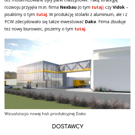
rozwoju przyjęła m.in. firma
Nexbau
(o tym
tutaj
)
czy
Vidok
–
pisaliśmy o tym
tutaj
. W produkcję stolarki z aluminium, ale i z
PCW zdecydowało się także inwestować
Dako
. Firma zbuduje
też nowy biurowiec, piszemy o tym
tutaj
.
Wizualizacja nowej hali produkcyjnej Dako.
DOSTAWCY