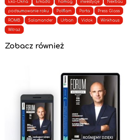
Eko-Okna
Erkado
homag
inwestycje
Nexbau
podsumowanie roku
Polflam
Porta
Press Glass
ROMB
Salamander
Urban
Vidok
Winkhaus
Witraż
Zobacz również