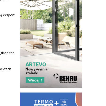
ą eksport
ygląda ten
spektach