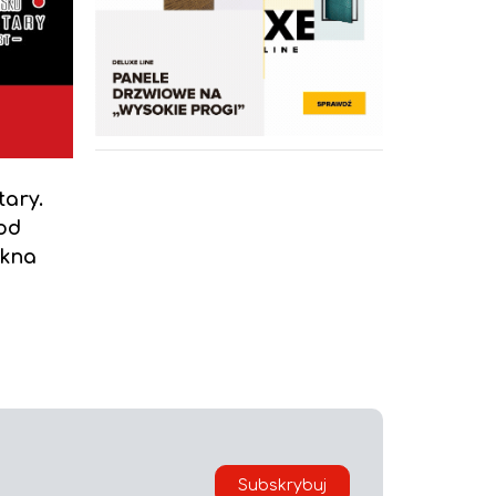
ary.
od
okna
Subskrybuj