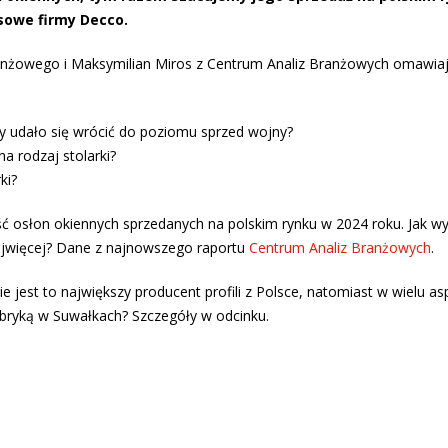
sowe firmy Decco.
anżowego i Maksymilian Miros z Centrum Analiz Branżowych omawiaj
 Czy udało się wrócić do poziomu sprzed wojny?
na rodzaj stolarki?
ki?
ść osłon okiennych sprzedanych na polskim rynku w 2024 roku. Jak w
 najwięcej? Dane z najnowszego raportu
Centrum Analiz Branżowych
.
ie jest to największy producent profili z Polsce, natomiast w wielu a
fabryką w Suwałkach? Szczegóły w odcinku.