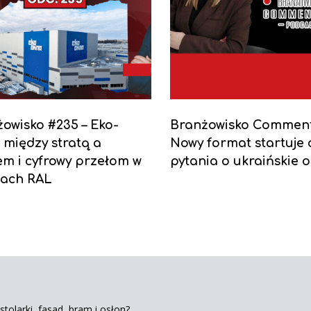
owisko #235 – Eko-
Branżowisko Comment
między stratą a
Nowy format startuje 
em i cyfrowy przełom w
pytania o ukraińskie 
ach RAL
tolarki, fasad, bram i osłon?