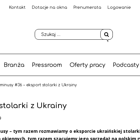
Kontakt
Dotacje na okna
Prenumerata
Logowanie
Branża
Pressroom
Oferty pracy
Podcasty
 minusy #36 – eksport stolarki z Ukrainy
stolarki z Ukrainy
9
nusy – tym razem rozmawiamy o eksporcie ukraińskiej stolarki
on okiennych, tym razem szacujemy jego sprzedaż na polskim r