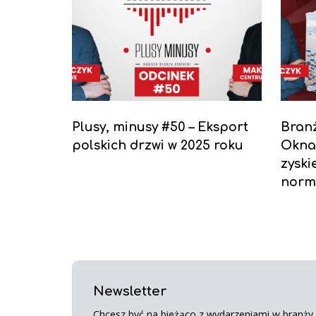
Plusy, minusy #50 – Eksport
Branż
polskich drzwi w 2025 roku
Okna 
zyski
norm
Newsletter
Chcesz być na bieżąco z wydarzeniami w branży s