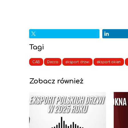
Tagi
CAB
Decco
eksport drzwi
eksport okien
Zobacz również