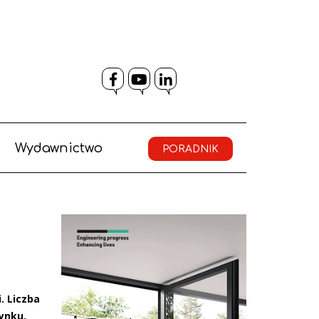
Facebook
YouTube
LinkedIn
Wydawnictwo
PORADNIK
. Liczba
ynku.