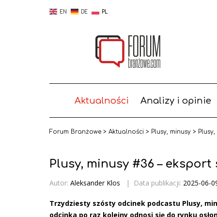
EN
DE
PL
Aktualności
Analizy i opinie
Forum Branżowe
>
Aktualności
>
Plusy, minusy
>
Plusy,
Plusy, minusy #36 – eksport 
Autor:
Aleksander Klos
|
Data publikacji:
2025-06-0
Trzydziesty szósty odcinek podcastu Plusy, mi
odcinka po raz kolejny odnosi się do rynku osł