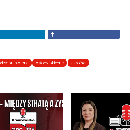
eksport stolarki
osłony okienne
Ukraina