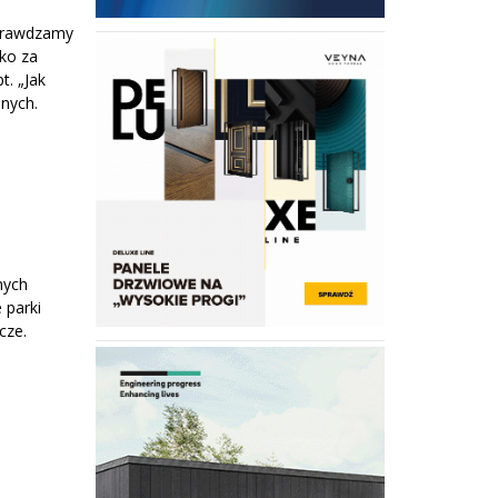
Sprawdzamy
tko za
. „Jak
lnych.
nych
 parki
cze.