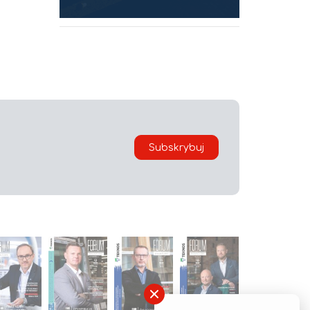
Subskrybuj
×