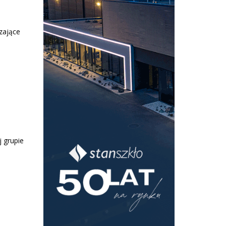
zające
j grupie