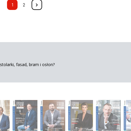
1
2
tolarki, fasad, bram i osłon?