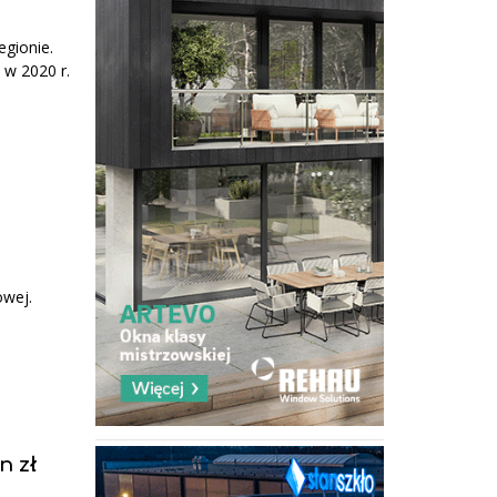
egionie.
 w 2020 r.
owej.
n zł