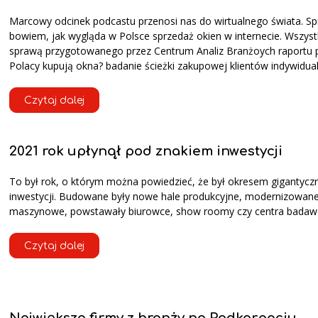
Marcowy odcinek podcastu przenosi nas do wirtualnego świata. 
bowiem, jak wygląda w Polsce sprzedaż okien w internecie. Wszys
sprawą przygotowanego przez Centrum Analiz Branżoych raportu pt
Polacy kupują okna? badanie ścieżki zakupowej klientów indywidua
Czytaj dalej
2021 rok upłynął pod znakiem inwestycji
To był rok, o którym można powiedzieć, że był okresem gigantycz
inwestycji. Budowane były nowe hale produkcyjne, modernizowane
maszynowe, powstawały biurowce, show roomy czy centra badaw
Czytaj dalej
Największe firmy z branży na Podkarpaciu