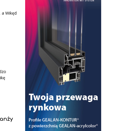
, a Wikęd
rdzo
ikę
ranży