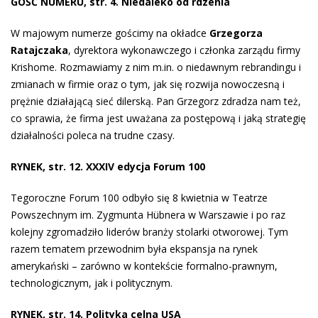
GOŚĆ NUMERU, str. 4. Niedaleko od rdzenia
W majowym numerze gościmy na okładce
Grzegorza
Ratajczaka
, dyrektora wykonawczego i członka zarządu firmy
Krishome. Rozmawiamy z nim m.in. o niedawnym rebrandingu i
zmianach w firmie oraz o tym, jak się rozwija nowoczesną i
prężnie działającą sieć dilerską. Pan Grzegorz zdradza nam też,
co sprawia, że firma jest uważana za postępową i jaką strategię
działalności poleca na trudne czasy.
RYNEK, str. 12. XXXIV edycja Forum 100
Tegoroczne Forum 100 odbyło się 8 kwietnia w Teatrze
Powszechnym im. Zygmunta Hübnera w Warszawie i po raz
kolejny zgromadziło liderów branży stolarki otworowej. Tym
razem tematem przewodnim była ekspansja na rynek
amerykański – zarówno w kontekście formalno-prawnym,
technologicznym, jak i politycznym.
RYNEK, str. 14. Polityka celna USA