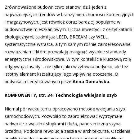
Zrównoważone budownictwo stanowi dziś jeden z
najważniejszych trendów w branży nieruchomości komercyjnych
i magazynowych. Jest również coraz bardziej popularne w
budownictwie mieszkaniowym. Liczba inwestycji z certyfikatami
ekologicznymi, takimi jak LEED, BREEAM czy WELL,
systematycznie wzrasta, a tym samym rośnie zainteresowanie
rozwiązaniami, które pozwalają osiągnąć wysokie standardy
energetyczne i środowiskowe. W tym kontekście kluczową rolę
odgrywają fasady – nie tylko jako wizytówka budynku, ale też
istotny element kształtujący jego wpływ na otoczenie. O
budynkach certyfikowanych pisze
Anna Domańska
.
KOMPONENTY, str. 34. Technologia wklejania szyb
Niemal pół wieku temu opracowano metodę wklejania szyb
samochodowych. Pozwoliło to zaprojektować wytrzymałe
nadwozie z wąskimi słupkami i dużą, panoramiczną szybą
przednią. Podobna rewolucja zaszła w architekturze. Oszklenia
przyklejane do aluminiowej konstrukcji nośnej pozwoliły na