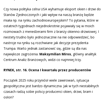
Czy nowa polityka celna USA wyhamuje eksport okien i drzwi do
Stanów Zjednoczonych i jaki wpływ na naszą branżę będzie
miała np. na rynku zachodnioeuropejskim? To pytania, które w
ostatnich tygodniach niejednokrotnie pojawiały się w moich
rozmowach z menedżerami firm z branży okienno-drzwiowej. I
niestety trudno było jednoznacznie na nie odpowiedzieć, bo
nastroje na rynku są rozchwiane jak decyzje prezydenta
Trumpa. Warto jednak zastanowić się, gdzie są dla nas
największe zagrożenia.
Maksymilian Miros
, główny analityk
Centrum Analiz Branżowych, widzi co najmniej trzy.
RYNEK, str. 16. Ocena I kwartału przez producentów
Początek 2025 roku przyniósł wiele zawirowań, sytuacja
geopolityczna jest bardzo dynamiczna. Jak w tych niestabilnych
czasach radzą sobie polscy producenci okien, drzwi, bram i
osłon?