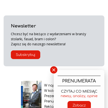
Newsletter
Chcesz być na bieżąco z wydarzeniami w branży
stolarki, fasad, bram i osłon?
Zapisz się do naszego newslettera!
Subskrybuj
×
PRENUMERATA
W najnowszym wydaniu
W kolejnym numerze
CZYTAJ CO MIESIĄC
Prezentacja gazety
newsy, analizy, opinie
Prenumerata
Zobacz
Reklama