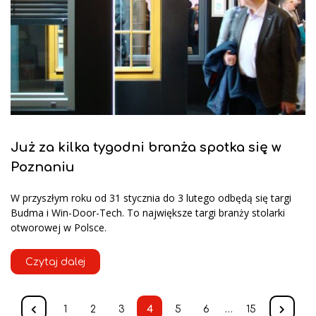
Już za kilka tygodni branża spotka się w
Poznaniu
W przyszłym roku od 31 stycznia do 3 lutego odbędą się targi
Budma i Win-Door-Tech. To największe targi branży stolarki
otworowej w Polsce.
Czytaj dalej
1
2
3
4
5
6
…
15