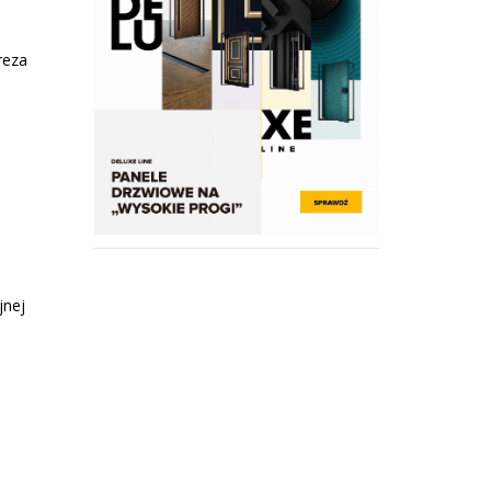
reza
jnej