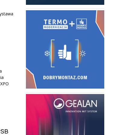
Wystawa
a
ia
EXPO
PSB