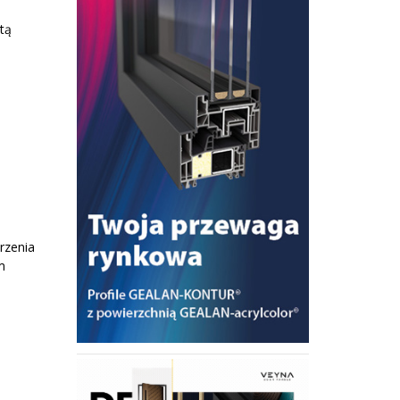
tą
rzenia
m