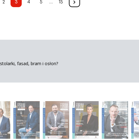
2
3
4
5
…
15
tolarki, fasad, bram i osłon?