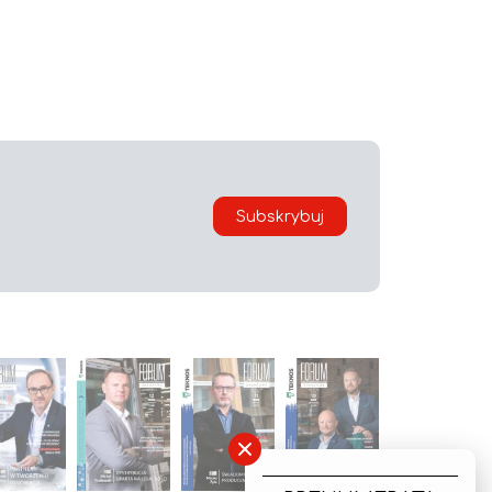
Subskrybuj
×