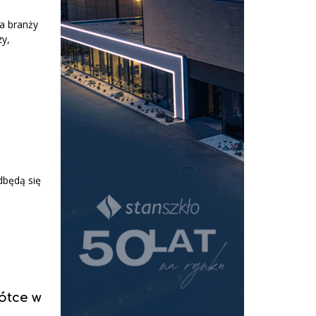
a branży
zy,
dbędą się
ótce w