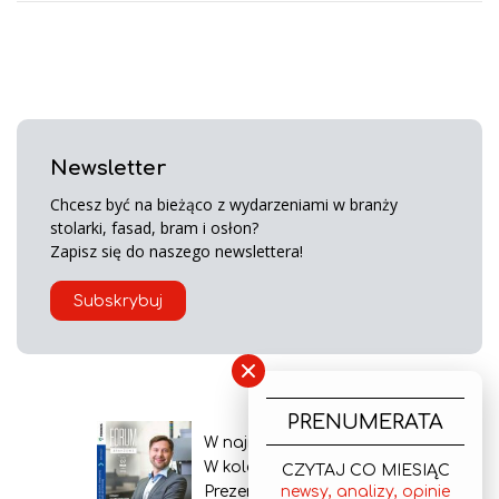
Newsletter
Chcesz być na bieżąco z wydarzeniami w branży
stolarki, fasad, bram i osłon?
Zapisz się do naszego newslettera!
Subskrybuj
×
PRENUMERATA
W najnowszym wydaniu
W kolejnym numerze
CZYTAJ CO MIESIĄC
Prezentacja gazety
newsy, analizy, opinie