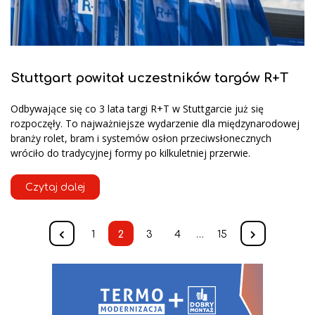
Stuttgart powitał uczestników targów R+T
Odbywające się co 3 lata targi R+T w Stuttgarcie już się
rozpoczęły. To najważniejsze wydarzenie dla międzynarodowej
branży rolet, bram i systemów osłon przeciwsłonecznych
wróciło do tradycyjnej formy po kilkuletniej przerwie.
Czytaj dalej
1
2
3
4
…
15