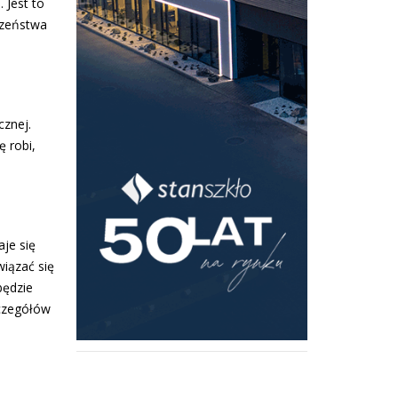
 Jest to
czeństwa
cznej.
 robi,
je się
iązać się
będzie
zczegółów