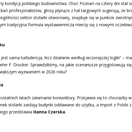
ny kondycji polskiego budownictwa. Choć Poznań na cztery dni stał s
tkań profesjonalistów, głosy płynące z hal targowych sugerują, że br
zególności sektor stolarki otworowej, znajduje się w punkcie zwrotn
rym tradycyjna formuła wystawiennicza mierzy się z nowymi oczekiw
oku
est sama turbulencja, lecz działanie według wczorajszej logiki” – ma
Peter F. Drucker. Sprawdziliśmy, na jakie scenariusze przygotowują się
największym wyzwaniem w 2026 roku?
ia
 ostatnich latach załamanie koniunktury. Przejawia się to chociażby 
k stolarki zasilają budynki oddawane do użytku, a import z Polski z
skiego przedstawia
Hanna Czerska
.