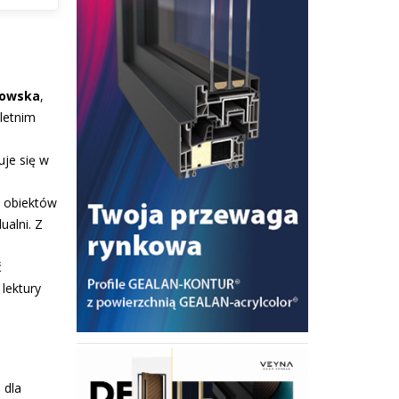
kowska
,
-letnim
uje się w
e obiektów
ualni. Z
ć
lektury
 dla