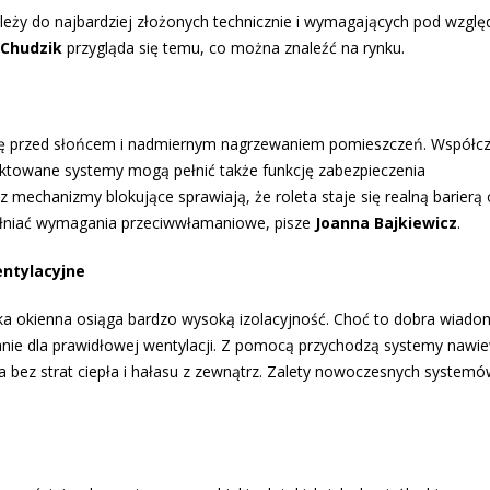
leży do najbardziej złożonych technicznie i wymagających pod wzgl
Chudzik
przygląda się temu, co można znaleźć na rynku.
onę przed słońcem i nadmiernym nagrzewaniem pomieszczeń. Współcz
ektowane systemy mogą pełnić także funkcję zabezpieczenia
echanizmy blokujące sprawiają, że roleta staje się realną barierą
pełniać wymagania przeciwwłamaniowe, pisze
Joanna Bajkiewicz
.
ntylacyjne
ka okienna osiąga bardzo wysoką izolacyjność. Choć to dobra wiadom
nie dla prawidłowej wentylacji. Z pomocą przychodzą systemy nawi
 bez strat ciepła i hałasu z zewnątrz. Zalety nowoczesnych system