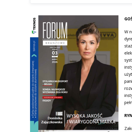
GOŚ
W n
dyr
sta
ele
sys
inst
uży
pan
roz
ins
peł
RYN
Zak