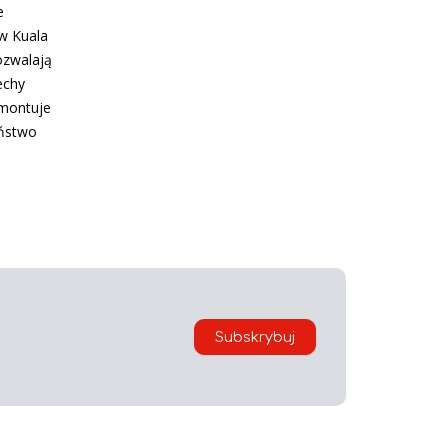
e
 w Kuala
ozwalają
echy
 montuje
aństwo
Subskrybuj