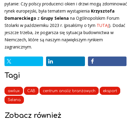
pytanie: Czy polscy producenci okien i drzwi mogą zdominować
rynek europejski, była tematem wystąpienia
Krzysztofa
Domareckiego
z
Grupy Selena
na Ogólnopolskim Forum
Stolarki w październiku 2023 r. (pisaliśmy o tym
TUTAJ
). Dodać
jeszcze trzeba, że pogarsza się sytuacja budownictwa w
Niemczech, które są naszym największym rynkiem
zagranicznym.
Tagi
awilux
CAB
centrum analiz branżowych
eksport
Selena
Zobacz również