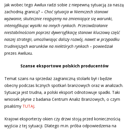
Jak wobec tego Awilux radzi sobie z niepewną sytuacją za naszą
zachodnią granicą? –
Choć sytuacja w Niemczech stanowi
wyzwanie, skutecznie reagujemy na zmieniające się warunki,
intensyfikując wysiłki na innych rynkach. Przeciwdziałanie
niestabilnościom poprzez dywersyfikację stanowi kluczową część
naszej strategii, umożliwiając dalszy rozwój, nawet w przypadku
trudniejszych warunków na niektórych rynkach –
powiedział
prezes Awiluxu.
Szanse eksportowe polskich producentów
Temat szans na sprzedaż zagraniczną stolarki był i będzie
obecny podczas licznych spotkań branżowych oraz w analizach.
Sytuacja jest trudna, a polski eksport odnotowuje spadki. Taki
wniosek płynie z badania Centrum Analiz Branżowych, o czym
pisaliśmy
TUTAJ
.
Krajowi eksporterzy okien czy drzwi stoją przed koniecznością
wyjścia z tej sytuacji. Dlatego m.in. próba odpowiedzenia na