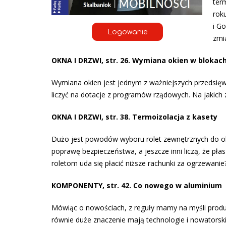
ter
rok
i G
Logowanie
zmi
OKNA I DRZWI, str. 26. Wymiana okien w blokac
Wymiana okien jest jednym z ważniejszych przedsięw
liczyć na dotacje z programów rządowych. Na jakich
OKNA I DRZWI, str. 38. Termoizolacja z kasety
Dużo jest powodów wyboru rolet zewnętrznych do oki
poprawę bezpieczeństwa, a jeszcze inni liczą, że płas
roletom uda się płacić niższe rachunki za ogrzewanie
KOMPONENTY, str. 42. Co nowego w aluminium
Mówiąc o nowościach, z reguły mamy na myśli produk
równie duże znaczenie mają technologie i nowatorsk