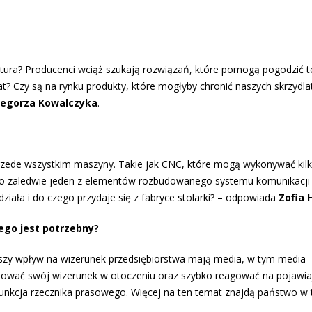
ura? Producenci wciąż szukają rozwiązań, które pomogą pogodzić 
at? Czy są na rynku produkty, które mogłyby chronić naszych skrzydla
zegorza Kowalczyka
.
rzede wszystkim maszyny. Takie jak CNC, które mogą wykonywać kil
k to zaledwie jeden z elementów rozbudowanego systemu komunikacji
k działa i do czego przydaje się z fabryce stolarki? – odpowiada
Zofia 
ego jest potrzebny?
szy wpływ na wizerunek przedsiębiorstwa mają media, w tym media
ować swój wizerunek w otoczeniu oraz szybko reagować na pojawia
funkcja rzecznika prasowego. Więcej na ten temat znajdą państwo w 