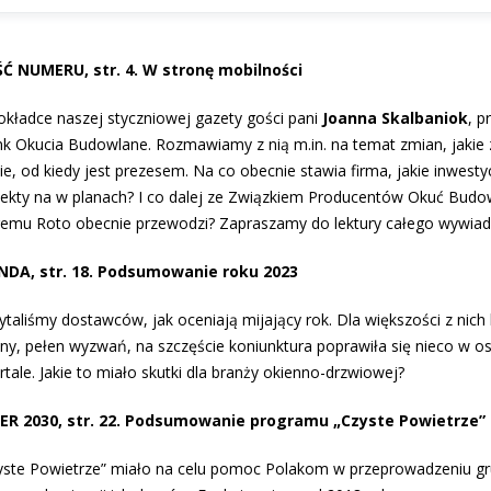
Ć NUMERU, str. 4. W stronę mobilności
okładce naszej styczniowej gazety gości pani
Joanna Skalbaniok
, p
nk Okucia Budowlane. Rozmawiamy z nią m.in. na temat zmian, jakie 
ie, od kiedy jest prezesem. Na co obecnie stawia firma, jakie inwestyc
jekty na w planach? I co dalej ze Związkiem Producentów Okuć Budo
remu Roto obecnie przewodzi? Zapraszamy do lektury całego wywiad
NDA, str. 18. Podsumowanie roku 2023
ytaliśmy dostawców, jak oceniają mijający rok. Dla większości z nich 
dny, pełen wyzwań, na szczęście koniunktura poprawiła się nieco w o
tale. Jakie to miało skutki dla branży okienno-drzwiowej?
LER 2030, str. 22. Podsumowanie programu „Czyste Powietrze”
yste Powietrze” miało na celu pomoc Polakom w przeprowadzeniu g