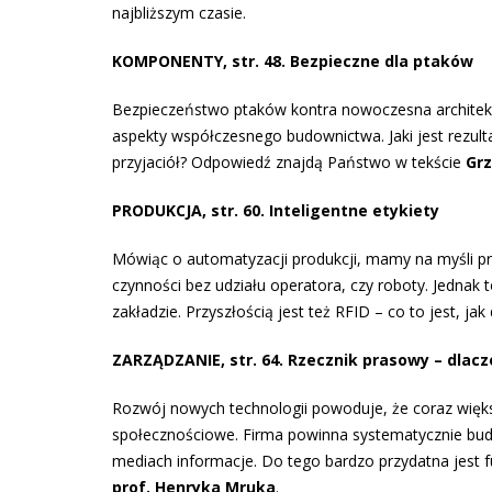
najbliższym czasie.
KOMPONENTY, str. 48. Bezpieczne dla ptaków
Bezpieczeństwo ptaków kontra nowoczesna architekt
aspekty współczesnego budownictwa. Jaki jest rezult
przyjaciół? Odpowiedź znajdą Państwo w tekście
Gr
PRODUKCJA, str. 60. Inteligentne etykiety
Mówiąc o automatyzacji produkcji, mamy na myśli p
czynności bez udziału operatora, czy roboty. Jedna
zakładzie. Przyszłością jest też RFID – co to jest, ja
ZARZĄDZANIE, str. 64. Rzecznik prasowy – dlacz
Rozwój nowych technologii powoduje, że coraz więk
społecznościowe. Firma powinna systematycznie bud
mediach informacje. Do tego bardzo przydatna jest 
prof. Henryka Mruka
.