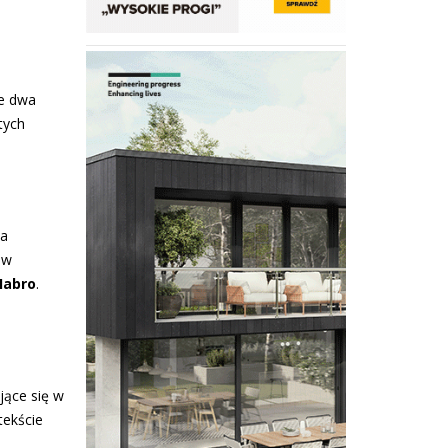
te dwa
tych
ka
 w
Habro
.
jące się w
tekście