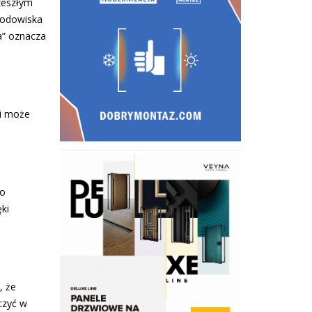
zeszłym
Środowiska
a” oznacza
li może
 o
ki
, że
czyć w