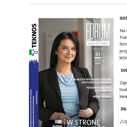
GOŚ
Na 
Fra
firm
pro
któ
SO
Zap
tru
kwar
DI
„Cz