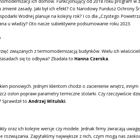
momodernizacji ich domów. Funkcjonujący od 2018 roku program w 
u zmienił zasady. Jaki był ich efekt? Co Narodowy Fundusz Ochrony 
ospodarki Wodnej planuje na kolejny rok? I co dla „Czystego Powietrz
ana u władzy? Oto nasze subiektywne podsumowanie roku 2023.
h
zięć związanych z termomodernizacją budynków. Wielu ich właścicie
 zasadach się to odbywa? Zbadała to
Hanna Czerska
.
en pionowych. Jednym klientom chodzi o zacienienie wnętrz, innym
zcz osłon poprawi parametry termiczne stolarki. Czy rzeczywiście dzię
? Sprawdził to
Andrzej Witulski
.
ty oraz ich kolejne wersje czy modele. Jednak firmy zwracają uwagę
ie rozwiązania. Zapytaliśmy największe z nich, czym mogą nas zasko