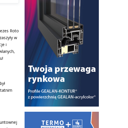
rezes Roto
zaszyły w
je i
wlanych,
u!
był
statnim
runtownej