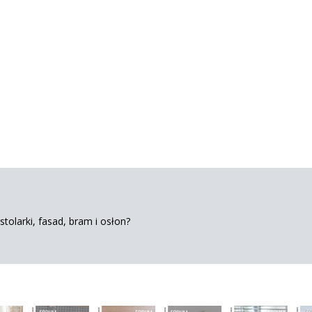
tolarki, fasad, bram i osłon?