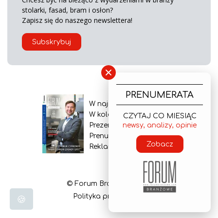
stolarki, fasad, bram i osłon?
Zapisz się do naszego newslettera!
Subskrybuj
×
PRENUMERATA
W najnowszym wydaniu
W kolejnym numerze
CZYTAJ CO MIESIĄC
newsy, analizy, opinie
Prezentacja gazety
Prenumerata
Zobacz
Reklama
© Forum Branżowe 2026
Polityka prywatności
🍪