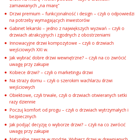
zamawianych „na miarę”
Drzwi premium – funkcjonalność i design – czyli o odpowiedzi
na potrzeby wymagających inwestorów
Gabinet lekarski – jedno z największych wyzwań – czyli o
drzwiach atrakcyjnych i zgodnych z obostrzeniami
Innowacyjne drzwi kompozytowe – czyli o drzwiach
wejściowych XXI w.
Jak wybrać dobre drzwi wewnętrzne? – czyli na co zwrócić
uwagę przy zakupie
Kobiece drzwi? – czyli o marketingu drzwi
Na straży domu – czyli o szerokim wachlarzu drzwi
wejściowych
Obiektowe, czyli trwałe, czyli o drzwiach otwieranych setki
razy dziennie
Poczuj komfort od progu – czyli o drzwiach wytrzymałych i
bezpiecznych
Jak podjąć decyzję o wyborze drzwi? – czyli na co zwrócić
uwagę przy zakupie
Naturalne zawsze w modzie. Wybierz drzwi w drewnianych