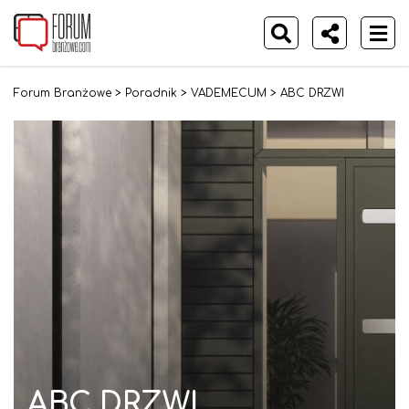
Forum Branżowe
>
Poradnik
>
VADEMECUM
>
ABC DRZWI
ABC DRZWI