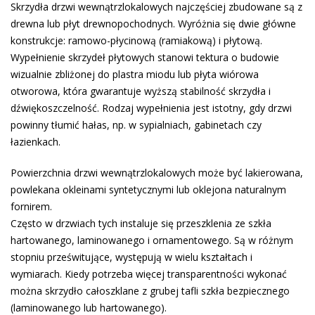
Skrzydła drzwi wewnątrzlokalowych najczęściej zbudowane są z
drewna lub płyt drewnopochodnych. Wyróżnia się dwie główne
konstrukcje: ramowo-płycinową (ramiakową) i płytową.
Wypełnienie skrzydeł płytowych stanowi tektura o budowie
wizualnie zbliżonej do plastra miodu lub płyta wiórowa
otworowa, która gwarantuje wyższą stabilność skrzydła i
dźwiękoszczelność. Rodzaj wypełnienia jest istotny, gdy drzwi
powinny tłumić hałas, np. w sypialniach, gabinetach czy
łazienkach.
Powierzchnia drzwi wewnątrzlokalowych może być lakierowana,
powlekana okleinami syntetycznymi lub oklejona naturalnym
fornirem.
Często w drzwiach tych instaluje się przeszklenia ze szkła
hartowanego, laminowanego i ornamentowego. Są w różnym
stopniu prześwitujące, występują w wielu kształtach i
wymiarach. Kiedy potrzeba więcej transparentności wykonać
można skrzydło całoszklane z grubej tafli szkła bezpiecznego
(laminowanego lub hartowanego).