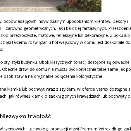
wi odpowiadających indywidualnym upodobaniom klientów. Dekory i
 – zarówno geometrycznych, jak i bardziej fantazyjnych. Przeszklen
szkło przezroczyste, matowe, refleksyjne lub dekoracyjne. Z boku lub
zięki takiemu rozwiązaniu hol wejściowy w domu jest doskonale do
ko.
 stylistyki budynku. Obok klasycznych tonacji dostępne są odważne 
eń. Obecnie drzwi do domu nie muszą być koniecznie takie same jak p
le osób stawia na oryginalne połączenia kolorystyczne.
ana klamka lub pochwyt wraz z szyldem. W ofercie Vetrex dostępne s
ch, jak również klamki o zaokrąglonych krawędziach lub pochwyty o
Niezwykła trwałość
czeniowych i technologii produkcji drzwi Premium Vetrex długo za