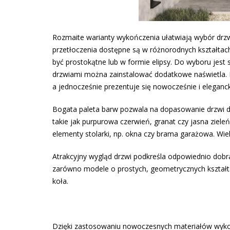
Rozmaite warianty wykończenia ułatwiają wybór drz
przetłoczenia dostępne są w różnorodnych kształtach
być prostokątne lub w formie elipsy. Do wyboru jest 
drzwiami można zainstalować dodatkowe naświetla. D
a jednocześnie prezentuje się nowocześnie i eleganc
Bogata paleta barw pozwala na dopasowanie drzwi do
takie jak purpurowa czerwień, granat czy jasna ziel
elementy stolarki, np. okna czy brama garażowa. Wie
Atrakcyjny wygląd drzwi podkreśla odpowiednio dobr
zarówno modele o prostych, geometrycznych kształta
koła.
Dzięki zastosowaniu nowoczesnych materiałów wykoń