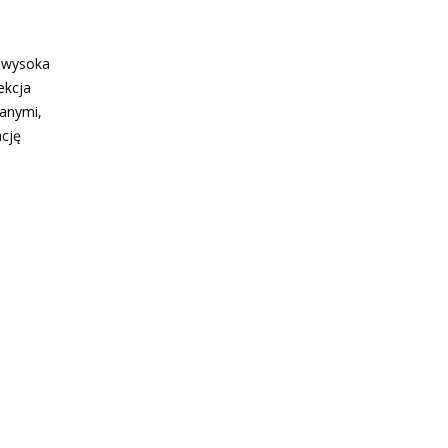
a wysoka
ekcja
­nymi,
ację