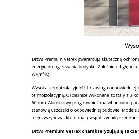
Wyso
Drzwi Premium Vetrex gwarantują skuteczną ochronę 
energię do ogrzewania budynku. Zależnie od głęboko
W/(m²·K).
Wysoka termoizolacyjność to zasługa odpowiedniej ko
termoizolacyjną. Ościeżnice wykonane zostały z 3-ko
60 mm. Aluminiowy próg również ma wbudowaną przekł
stanowią uszczelki o odpowiedniej budowie. Modele
międzyszybową, które mają współczynnik przenikania 
Drzwi
Premium Vetrex charakteryzują się także