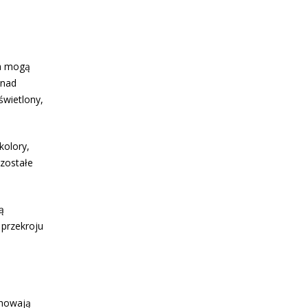
ia mogą
 nad
świetlony,
kolory,
ozostałe
ą
 przekroju
chowają