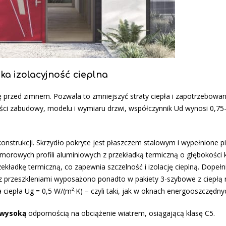
ka izolacyjność cieplna
przed zimnem. Pozwala to zmniejszyć straty ciepła i zapotrzebowan
ści zabudowy, modelu i wymiaru drzwi, współczynnik Ud wynosi 0,75
nstrukcji. Skrzydło pokryte jest płaszczem stalowym i wypełnione p
morowych profili aluminiowych z przekładką termiczną o głębokości k
adkę termiczną, co zapewnia szczelność i izolację cieplną. Dopełn
 z przeszkleniami wyposażono ponadto w pakiety 3-szybowe z ciepłą
ciepła Ug = 0,5 W/(m²·K) – czyli taki, jak w oknach energooszczędny
 wysoką
odpornością na obciążenie wiatrem, osiągającą klasę C5.