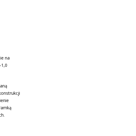
ie na
–1,0
ianą
onstrukcji
ienie
 ramką
ch.