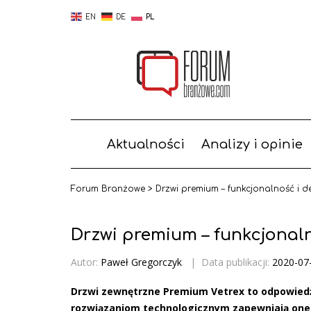
EN
DE
PL
Aktualności
Analizy i opinie
Forum Branżowe
>
Drzwi premium – funkcjonalność i d
Drzwi premium – funkcjonaln
Autor:
Paweł Gregorczyk
|
Data publikacji:
2020-07
Drzwi zewnętrzne Premium Vetrex to odpowied
rozwiązaniom
technologicznym zapewniają one 