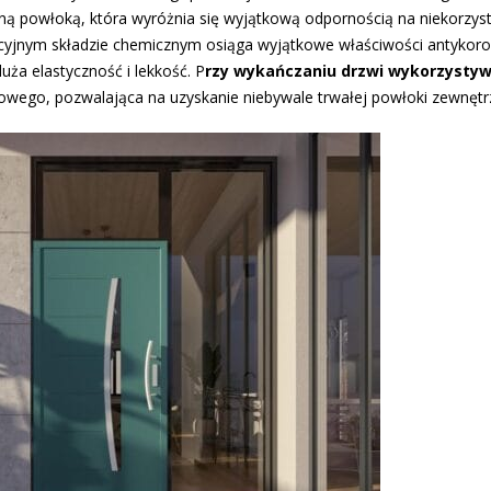
czną powłoką, która wyróżnia się wyjątkową odpornością na niekorzys
yjnym składzie chemicznym osiąga wyjątkowe właściwości antykoroz
ża elastyczność i lekkość. P
rzy wykańczaniu drzwi wykorzystyw
owego, pozwalająca na uzyskanie niebywale trwałej powłoki zewnętr