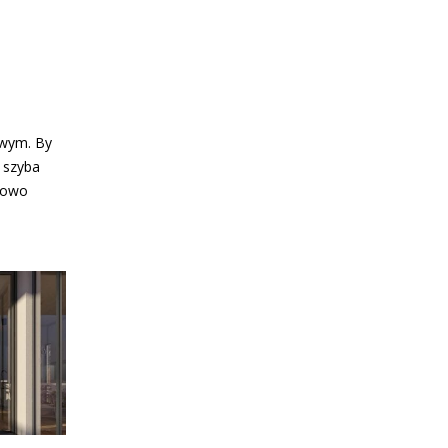
owym. By
 szyba
tkowo