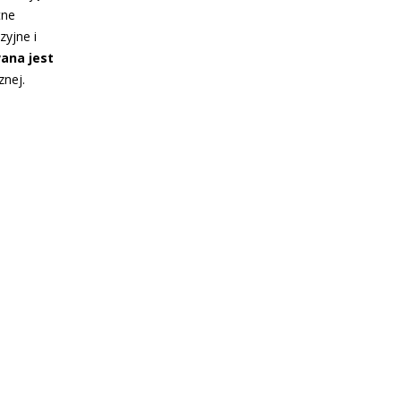
tne
yjne i
ana jest
znej.