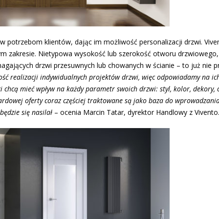
w potrzebom klientów, dając im możliwość personalizacji drzwi. Vive
 tym zakresie. Nietypowa wysokość lub szerokość otworu drzwiowego,
agających drzwi przesuwnych lub chowanych w ścianie – to już nie p
wość realizacji indywidualnych projektów drzwi, więc odpowiadamy na ic
chcą mieć wpływ na każdy parametr swoich drzwi: styl, kolor, dekory, o
ardowej oferty coraz częściej traktowane są jako baza do wprowadzani
ędzie się nasilał
– ocenia Marcin Tatar, dyrektor Handlowy z Vivento