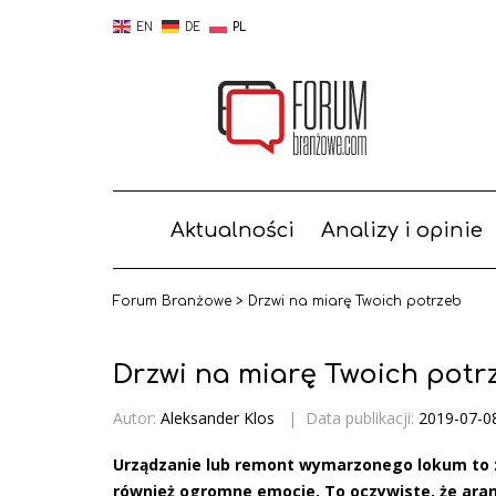
EN
DE
PL
Aktualności
Analizy i opinie
Forum Branżowe
>
Drzwi na miarę Twoich potrzeb
Drzwi na miarę Twoich potr
Autor:
Aleksander Klos
|
Data publikacji:
2019-07-0
Urządzanie lub remont wymarzonego lokum to z
również ogromne emocje. To oczywiste, że ara