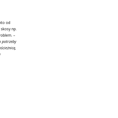
nto od
 skosy np.
roblem. –
h potrzeby
ścieżnicę,
a
.