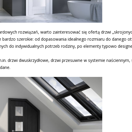
rdowych rozwiązań, warto zainteresować się ofertą drzwi „skrojony
ie bardzo szerokie: od dopasowania idealnego rozmiaru do danego o
nych do indywidualnych potrzeb rodziny, po elementy typowo designe
in. drzwi dwuskrzydłowe, drzwi przesuwne w systemie naściennym,
adane.