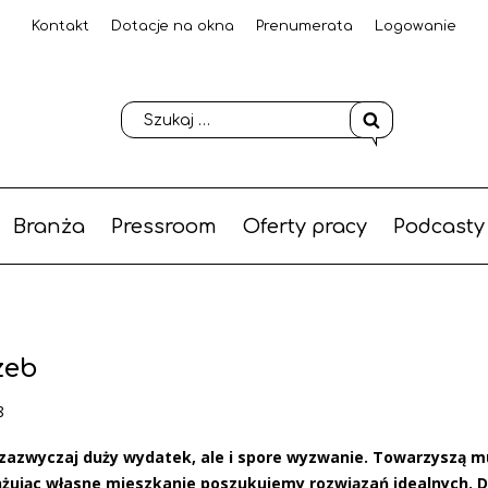
Kontakt
Dotacje na okna
Prenumerata
Logowanie
Branża
Pressroom
Oferty pracy
Podcasty
zeb
8
azwyczaj duży wydatek, ale i spore wyzwanie. Towarzyszą m
nżując własne mieszkanie poszukujemy rozwiązań idealnych. 