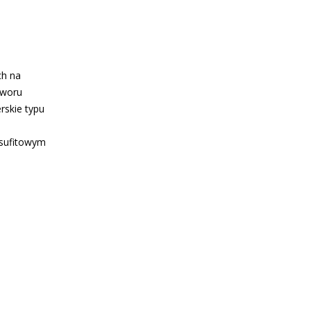
ch na
tworu
rskie typu
 sufitowym