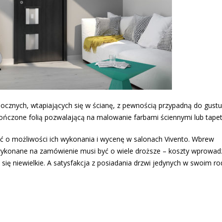
docznych, wtapiających się w ścianę, z pewnością przypadną do gustu
kończone folią pozwalającą na malowanie farbami ściennymi lub tape
ać o możliwości ich wykonania i wycenę w salonach Vivento. Wbrew
o wykonane na zamówienie musi być o wiele droższe – koszty wprowad
ę niewielkie. A satysfakcja z posiadania drzwi jedynych w swoim ro