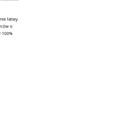
nie łatwy.
awców o
w 100%