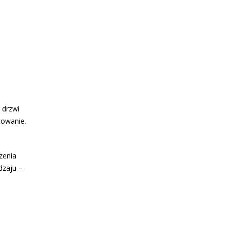
 drzwi
towanie.
zenia
dzaju –