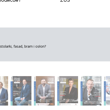
odawców?
ZUS
tolarki, fasad, bram i osłon?