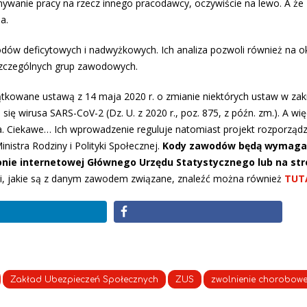
wanie pracy na rzecz innego pracodawcy, oczywiście na lewo. A że
a.
ów deficytowych i nadwyżkowych. Ich analiza pozwoli również na ok
oszczególnych grup zawodowych.
ątkowane ustawą z 14 maja 2020 r. o zmianie niektórych ustaw w zak
ię wirusa SARS-CoV-2 (Dz. U. z 2020 r., poz. 875, z późn. zm.). A wię
. Ciekawe… Ich wprowadzenie reguluje natomiast projekt rozporząd
istra Rodziny i Polityki Społecznej.
Kody zawodów będą wymagan
ronie internetowej Głównego Urzędu Statystycznego lub na st
i, jakie są z danym zawodem związane, znaleźć można również
TUT
Zakład Ubezpieczeń Społecznych
ZUS
zwolnienie chorobow