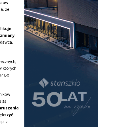
 praw
a, że
likuje
 zmiany
odawca,
łecznych,
w których
i? Bo
ników
e są
naruszenia
ększyć
p. z