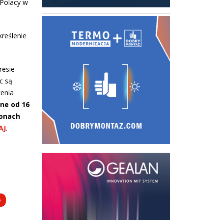
 Polacy w
reślenie
resie
c są
zenia
e od 16
ronach
AJ
.
e