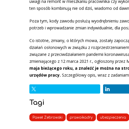
uwagi na remont w mieszkaniu pracownika czy wykony
ten sposób kombinują nie od dziś, wiadomo od dawn
Poza tym, kody zawodu posłużą wyodrębnieniu zawod
potrzeb i wprowadzanie zmian indywidualnie, dla p
Co istotne, zmiany, o których mowa, zostały zapocz
działań osłonowych w związku z rozprzestrzenianiem s
związane z przeciwdziałaniem pandemii koronawirusa
zmieniającego z 12 marca 2021 r., ogłoszony przez Min
maja bieżącego roku, a znaleźć je można na st
urzędów pracy.
Szczegółowy opis, wraz z zadaniam
Tagi
Paweł Żebrowski
prawoikadry
ubezpieczenia