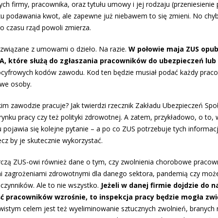
h firmy, pracownika, oraz tytułu umowy i jej rodzaju (przeniesienie
zku podawania kwot, ale zapewne już niebawem to się zmieni. No chyb
o czasu rząd powoli zmierza.
 związane z umowami o dzieło. Na razie.
W połowie maja ZUS opub
A, które służą do zgłaszania pracowników do ubezpieczeń lub
ciocyfrowych kodów zawodu. Kod ten będzie musiał podać każdy prac
owe osoby.
kim zawodzie pracuje? Jak twierdzi rzecznik Zakładu Ubezpieczeń Spo
rynku pracy czy też polityki zdrowotnej. A zatem, przykładowo, o to, 
pojawia się kolejne pytanie – a po co ZUS potrzebuje tych informacj
lecz by je skutecznie wykorzystać.
czą ZUS-owi również dane o tym, czy zwolnienia chorobowe pracow
i zagrożeniami zdrowotnymi dla danego sektora, pandemią czy moż
czynników. Ale to nie wszystko.
Jeżeli w danej firmie dojdzie do 
ć pracowników wzrośnie, to inspekcja pracy będzie mogła zwi
istym celem jest też wyeliminowanie sztucznych zwolnień, branych n