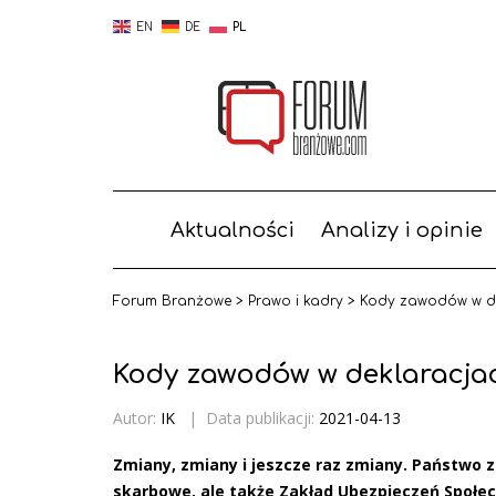
EN
DE
PL
Aktualności
Analizy i opinie
Forum Branżowe
>
Prawo i kadry
>
Kody zawodów w d
Kody zawodów w deklaracja
Autor:
IK
|
Data publikacji:
2021-04-13
Zmiany, zmiany i jeszcze raz zmiany. Państwo zb
skarbowe, ale także Zakład Ubezpieczeń Społec