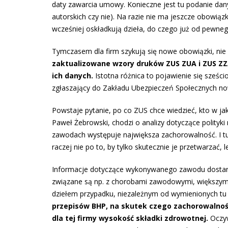
daty zawarcia umowy. Konieczne jest tu podanie danyc
autorskich czy nie). Na razie nie ma jeszcze obowią
wcześniej oskładkują dzieła, do czego już od pewneg
Tymczasem dla firm szykują się nowe obowiązki, nie
zaktualizowane wzory druków ZUS ZUA i ZUS ZZ
ich danych.
Istotna różnica to pojawienie się sześ
zgłaszający do Zakładu Ubezpieczeń Społecznych n
Powstaje pytanie, po co ZUS chce wiedzieć, kto w ja
Paweł Żebrowski, chodzi o analizy dotyczące polityki 
zawodach występuje największa zachorowalność. I tu 
raczej nie po to, by tylko skutecznie je przetwarzać, 
Informacje dotyczące wykonywanego zawodu dostar
związane są np. z chorobami zawodowymi, większym
dziełem przypadku, niezależnym od wymienionych tu 
przepisów BHP, na skutek czego zachorowalnoś
dla tej firmy wysokość składki zdrowotnej.
Oczyw