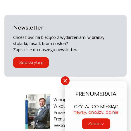
Newsletter
Chcesz być na bieżąco z wydarzeniami w branży
stolarki, fasad, bram i osłon?
Zapisz się do naszego newslettera!
Subskrybuj
×
PRENUMERATA
W najnowszym wydaniu
W kolejnym numerze
CZYTAJ CO MIESIĄC
newsy, analizy, opinie
Prezentacja gazety
Prenumerata
Zobacz
Reklama