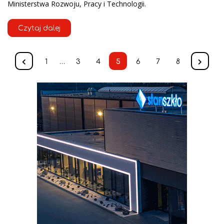
Ministerstwa Rozwoju, Pracy i Technologii.
Czytaj dalej
1
…
3
4
5
6
7
8