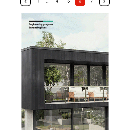
1
…
4
5
6
7