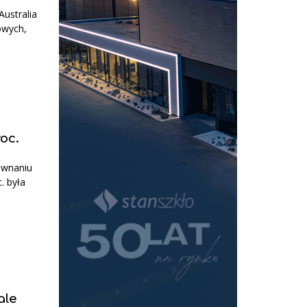
ustralia
owych,
oc.
ównaniu
. była
ale