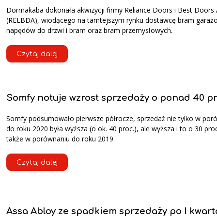
Dormakaba dokonała akwizycji firmy Reliance Doors i Best Doors A
(RELBDA), wiodącego na tamtejszym rynku dostawcę bram garaż
napędów do drzwi i bram oraz bram przemysłowych.
Czytaj dalej
Somfy notuje wzrost sprzedaży o ponad 40 pr
Somfy podsumowało pierwsze półrocze, sprzedaż nie tylko w por
do roku 2020 była wyższa (o ok. 40 proc.), ale wyższa i to o 30 proc
także w porównaniu do roku 2019.
Czytaj dalej
Assa Abloy ze spadkiem sprzedaży po I kwart