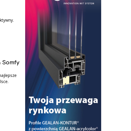
aktywny.
a Somfy
najlepsze
lsce.