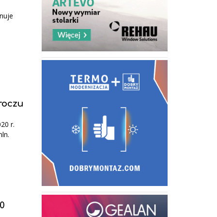
nuje
roczu
20 r.
ln.
20