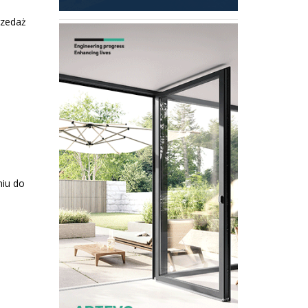
rzedaż
niu do