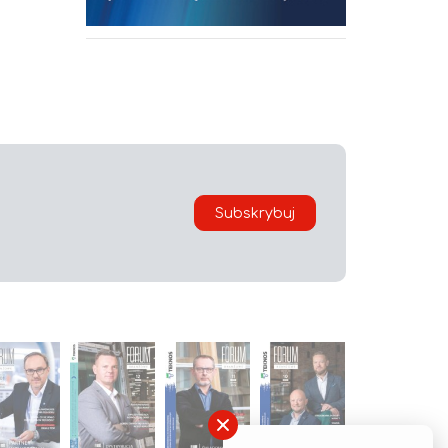
Subskrybuj
×