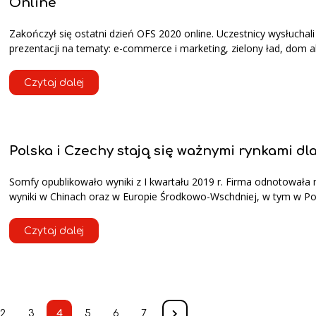
Online
Zakończył się ostatni dzień OFS 2020 online. Uczestnicy wysłuchali
prezentacji na tematy: e-commerce i marketing, zielony ład, dom 
Czytaj dalej
Polska i Czechy stają się ważnymi rynkami dl
Somfy opublikowało wyniki z I kwartału 2019 r. Firma odnotowała 
wyniki w Chinach oraz w Europie Środkowo-Wschdniej, w tym w Po
Czytaj dalej
2
3
4
5
6
7