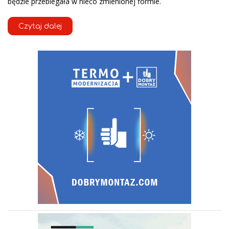
będzie przebiegała w nieco zmienionej formie.
Czytaj dalej