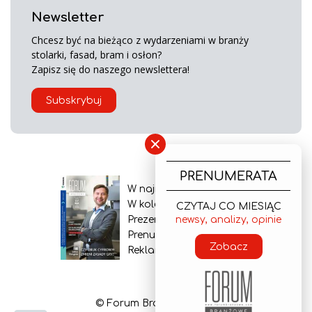
Newsletter
Chcesz być na bieżąco z wydarzeniami w branży
stolarki, fasad, bram i osłon?
Zapisz się do naszego newslettera!
Subskrybuj
×
PRENUMERATA
W najnowszym wydaniu
W kolejnym numerze
CZYTAJ CO MIESIĄC
Prezentacja gazety
newsy, analizy, opinie
Prenumerata
Zobacz
Reklama
© Forum Branżowe 2026