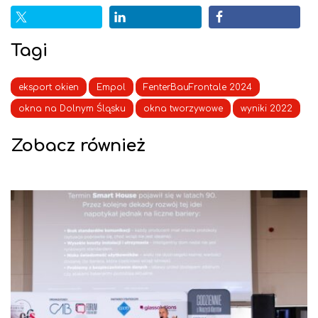
Tagi
eksport okien
Empol
FenterBauFrontale 2024
okna na Dolnym Śląsku
okna tworzywowe
wyniki 2022
Zobacz również