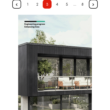
1
2
3
4
5
…
8