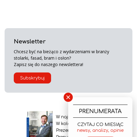
Newsletter
Chcesz być na bieżąco z wydarzeniami w branży
stolarki, fasad, bram i osłon?
Zapisz się do naszego newslettera!
Subskrybuj
×
PRENUMERATA
W najnowszym wydaniu
W kolejnym numerze
CZYTAJ CO MIESIĄC
Prezentacja gazety
newsy, analizy, opinie