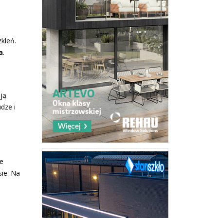
kleń.
a
.
ją
dze i
de
sie. Na