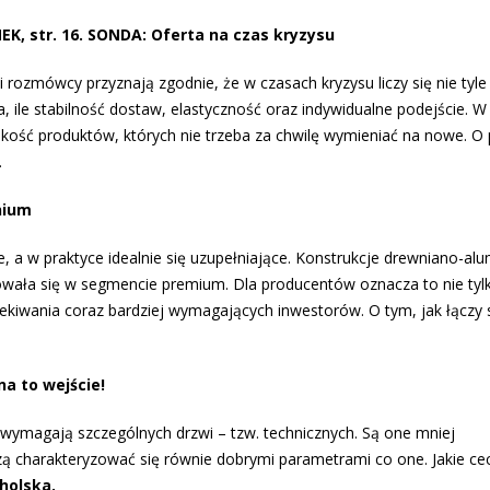
EK, str. 16. SONDA: Oferta na czas kryzysu
i rozmówcy przyznają zgodnie, że w czasach kryzysu liczy się nie tyle
a, ile stabilność dostaw, elastyczność oraz indywidualne podejście. W
kość produktów, których nie trzeba za chwilę wymieniać na nowe. O 
.
nium
, a w praktyce idealnie się uzupełniające. Konstrukcje drewniano-al
asowała się w segmencie premium. Dla producentów oznacza to nie tyl
ekiwania coraz bardziej wymagających inwestorów. O tym, jak łączy 
na to wejście!
wymagają szczególnych drzwi – tzw. technicznych. Są one mniej
zą charakteryzować się równie dobrymi parametrami co one. Jakie ce
holska.