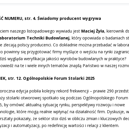
Ć NUMERU, str. 4. Świadomy producent wygrywa
ciem naszego listopadowego wywiadu jest
Maciej Żyła
, kierownik ds
aboratorium Techniki Budowlanej
, który opowiada o badaniach st
re zlecają polscy producenci. Co dokładnie można przebadać w labor
co powinny się przygotować firmy myślące o wejściu na rynki zagrani
 dziś wygląda weryfikacja jakości wyrobów budowlanych w praktyce?
owiedź na te i wiele innych tematów znajdą Państwo w naszej rozm
EK, str. 12. Ogólnopolskie Forum Stolarki 2025
oroczna edycja pobiła kolejny rekord frekwencji – prawie 290 przedsta
nży stolarki otworowej spotkało się podczas Ogólnopolskiego Forum 
5, by omówić aktualną sytuację rynku, perspektywy rozwoju i nowe
hnologie, które mogą realnie wpłynąć na działalność firm. Dyskusje, 
rsztaty pokazały, że sektor stoi dziś w obliczu zmian i kluczowych dec
yzacji i automatyzacji, po redefinicję wartości i relacji z klientem.