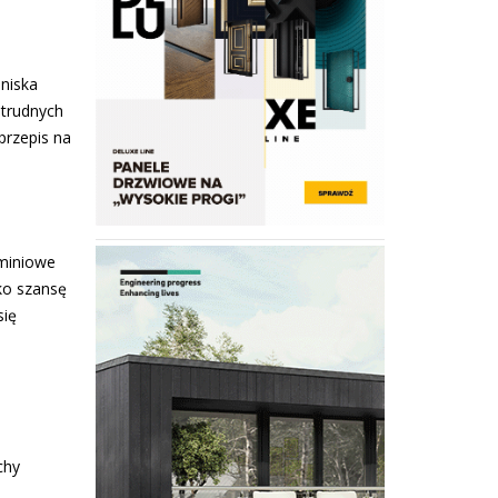
 niska
 trudnych
przepis na
uminiowe
ko szansę
się
chy