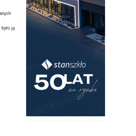
wanych
było ją