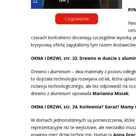
RYN
Logowanie
Nas
cen
czasach kontrahenci doceniają szczególnie wysoką ja
kryzysową ofertę zapytaliśmy tym razem dostawców
OKNA I DRZWI, str. 22. Drewno w duecie z alumi
Drewno i aluminium – dwa materiały z pozoru odległe
to dojrzała technologia rozwijana od lat, która upl
rozwoju technologicznego, ale też odpowiedź na ocz
drewno z aluminium opowiada
Marianna Misiak
.
OKNA I DRZWI, str. 24. Kotłownia? Garaż? Mamy 
W domach jednorodzinnych są pomieszczenia, które 
reprezentacyjne niż te wejściowe, ale nierzadko mus
powinny mieć drzwi techniczne, tłumaczy
Anna Groc