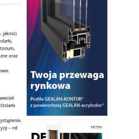
. jakości
olarki,
atorium,
czne oraz
owie.
wicieli
Stolarki
wystąpienia
yzji – od