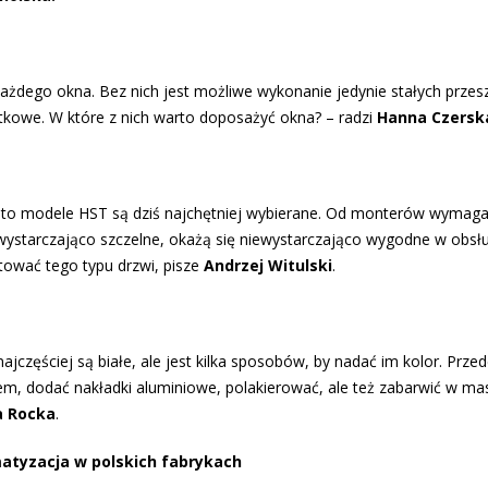
e
ego okna. Bez nich jest możliwe wykonanie jedynie stałych przesz
kowe. W które z nich warto doposażyć okna? – radzi
Hanna Czersk
h to modele HST są dziś najchętniej wybierane. Od monterów wymaga
 wystarczająco szczelne, okażą się niewystarczająco wygodne w obsłu
tować tego typu drzwi, pisze
Andrzej Witulski
.
najczęściej są białe, ale jest kilka sposobów, by nadać im kolor. Prze
em, dodać nakładki aluminiowe, polakierować, ale też zabarwić w ma
 Rocka
.
atyzacja w polskich fabrykach