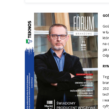
GOŚ
Goś
w
L
któ
na 
jak
Odp
RYN
Teg
bra
202
tec
i wa
cyfr