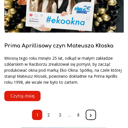
Prima Aprillisowy czyn Mateusza Kłoska
Wiosną tego roku minęło 25 lat, odkąd w małym zakładzie
szklarskim w Raciborzu zrealizował się pomysł, by zacząć
produkować okna pod marką Eko-Okna. Spółkę, na czele której
stanął Mateusz Kłosek, powołano dokładnie na Prima Aprillis
roku 1998, ale wcale nie było to żartem.
Czytaj dalej
1
2
3
…
8