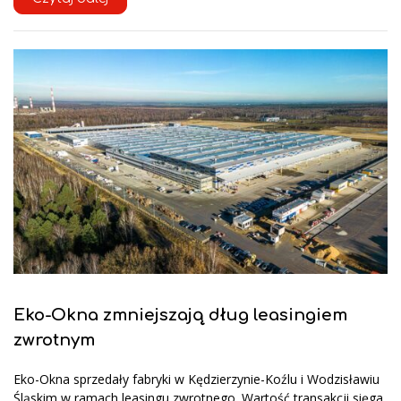
Eko-Okna zmniejszają dług leasingiem
zwrotnym
Eko-Okna sprzedały fabryki w Kędzierzynie-Koźlu i Wodzisławiu
Śląskim w ramach leasingu zwrotnego. Wartość transakcji sięga