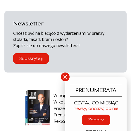
Newsletter
Chcesz być na bieżąco z wydarzeniami w branży
stolarki, fasad, bram i osłon?
Zapisz się do naszego newslettera!
Subskrybuj
×
PRENUMERATA
W najnowszym wydaniu
W kolejnym numerze
CZYTAJ CO MIESIĄC
Prezentacja gazety
newsy, analizy, opinie
Prenumerata
Zobacz
Reklama