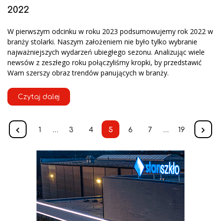
2022
W pierwszym odcinku w roku 2023 podsumowujemy rok 2022 w
branży stolarki. Naszym założeniem nie było tylko wybranie
najważniejszych wydarzeń ubiegłego sezonu. Analizując wiele
newsów z zeszłego roku połączyliśmy kropki, by przedstawić
Wam szerszy obraz trendów panujących w branży.
Czytaj dalej
1
…
3
4
5
6
7
…
19