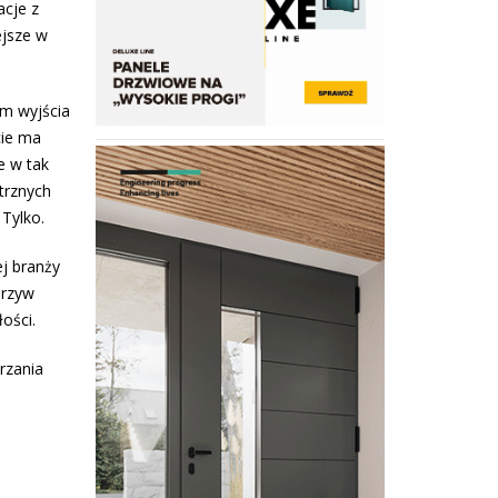
acje z
ejsze w
em wyjścia
cie ma
e w tak
trznych
Tylko.
ej branży
orzyw
ości.
rzania