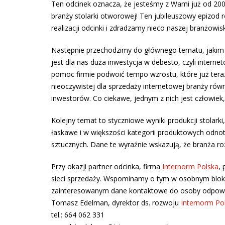
Ten odcinek oznacza, że jesteśmy z Wami już od 200
branży stolarki otworowej! Ten jubileuszowy epizod
realizacji odcinki i zdradzamy nieco naszej branżowis
Następnie przechodzimy do głównego tematu, jakim j
jest dla nas duża inwestycja w debesto, czyli intern
pomoc firmie podwoić tempo wzrostu, które już teraz 
nieoczywistej dla sprzedaży internetowej branży rów
inwestorów. Co ciekawe, jednym z nich jest człowiek
Kolejny temat to styczniowe wyniki produkcji stolarki
łaskawe i w większości kategorii produktowych odnot
sztucznych. Dane te wyraźnie wskazują, że branża ro
Przy okazji partner odcinka, firma
Internorm Polska
,
sieci sprzedaży. Wspominamy o tym w osobnym bloku 
zainteresowanym dane kontaktowe do osoby odpowied
Tomasz Edelman, dyrektor ds. rozwoju
Internorm Po
tel.: 664 062 331