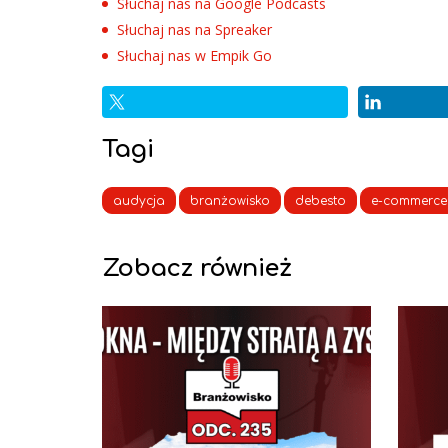
Słuchaj nas na Google Podcasts
Słuchaj nas na Spreaker
Słuchaj nas w Empik Go
Tagi
audycja
branżowisko
debesto
e-commerce
Zobacz również