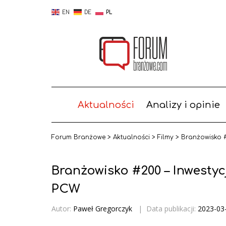
EN
DE
PL
Aktualności
Analizy i opinie
Forum Branżowe
>
Aktualności
>
Filmy
>
Branżowisko #
Branżowisko #200 – Inwestyc
PCW
Autor:
Paweł Gregorczyk
|
Data publikacji:
2023-03