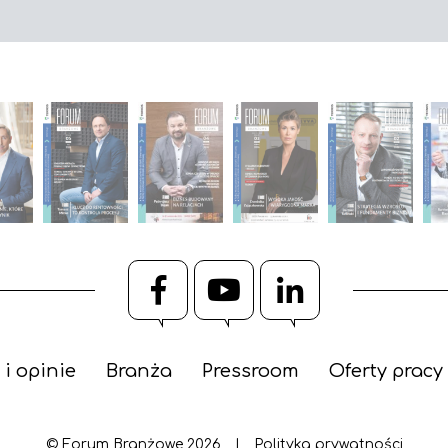
Facebook
YouTube
LinkedIn
 i opinie
Branża
Pressroom
Oferty pracy
© Forum Branżowe 2026
|
Polityka prywatności