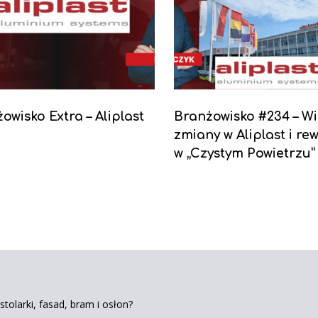
owisko Extra – Aliplast
Branżowisko #234 – Wi
zmiany w Aliplast i re
w „Czystym Powietrzu”
tolarki, fasad, bram i osłon?