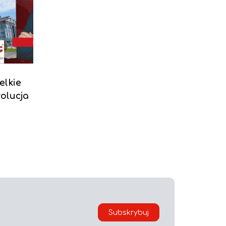
elkie
wolucja
Subskrybuj