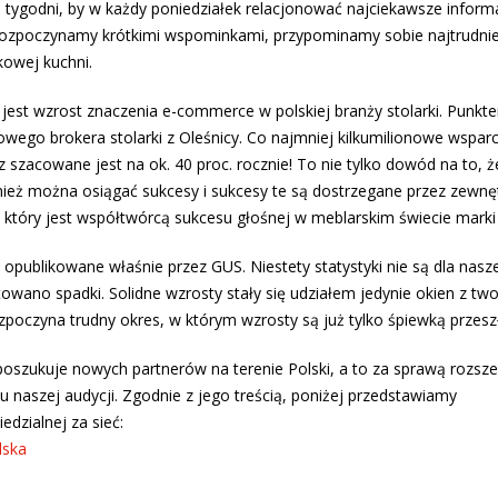
 tygodni, by w każdy poniedziałek relacjonować najciekawsze inform
 rozpoczynamy krótkimi wspominkami, przypominamy sobie najtrudni
kowej kuchni.
est wzrost znaczenia e-commerce w polskiej branży stolarki. Punkt
etowego brokera stolarki z Oleśnicy. Co najmniej kilkumilionowe wspar
szacowane jest na ok. 40 proc. rocznie! To nie tylko dowód na to, ż
nież można osiągać sukcesy i sukcesy te są dostrzegane przez zewnę
, który jest współtwórcą sukcesu głośnej w meblarskim świecie marki 
, opublikowane właśnie przez GUS. Niestety statystyki nie są dla nasz
owano spadki. Solidne wzrosty stały się udziałem jedynie okien z tw
zpoczyna trudny okres, w którym wzrosty są już tylko śpiewką przeszł
 poszukuje nowych partnerów na terenie Polski, a to za sprawą rozsze
naszej audycji. Zgodnie z jego treścią, poniżej przedstawiamy
zialnej za sieć:
lska