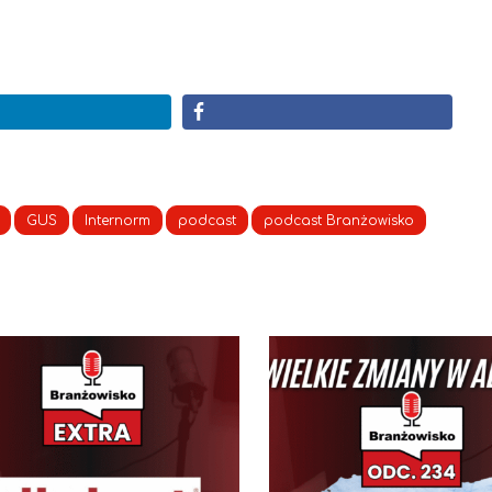
GUS
Internorm
podcast
podcast Branżowisko