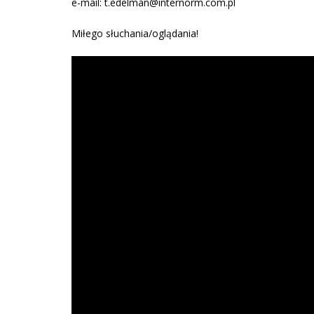
e-mail: t.edelman@internorm.com.pl
Miłego słuchania/oglądania!