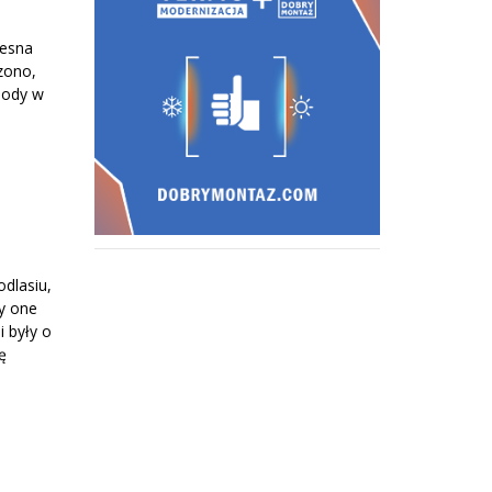
zesna
czono,
hody w
dlasiu,
ły one
i były o
ę