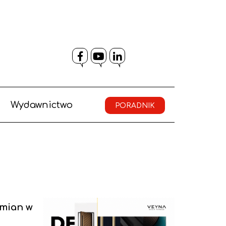
Facebook
YouTube
LinkedIn
Wydawnictwo
PORADNIK
ymian w