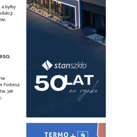
 a byłby
dukcji.
wi.
esa
nie
ów Forbesa
tw. Jak
e,