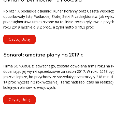
Okna i drzwi mocne na Podlasiu
Po raz 17. podlaskie dzienniki: Kurier Poranny oraz Gazeta Współc
opublikowały listę Podlaskiej Złotej Setki Przedsiębiorstw. Jak wyli
przedsiębiorstwa umieszczone na tej liście zwiększyły swoje przyc
roku 2019 łącznie o 8,2 proc., a zyski netto o 19,3 proc.
Czytaj dalej
Sonarol: ambitne plany na 2019 r.
Firma SONAROL z Jedwabnego, została obwołana firmą roku na Po
doceniając jej wyniki sprzedażowe za sezon 2017. W roku 2018 by
jeszcze lepsze, bo przychody ze sprzedaży przekroczyły 218 mln zł 
14 proc. wyższe niż rok wcześniej. Teraz nadszedł czas na realizacj
kolejnych planów rozwojowych.
Czytaj dalej