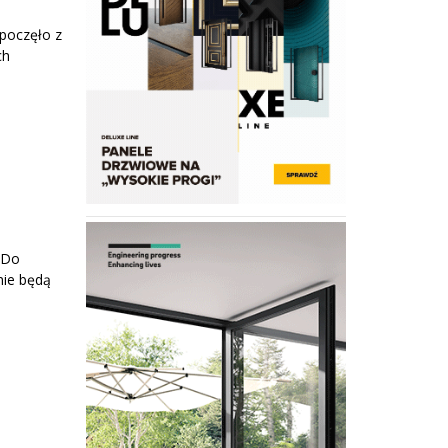
zpoczęło z
ch
 Do
lnie będą