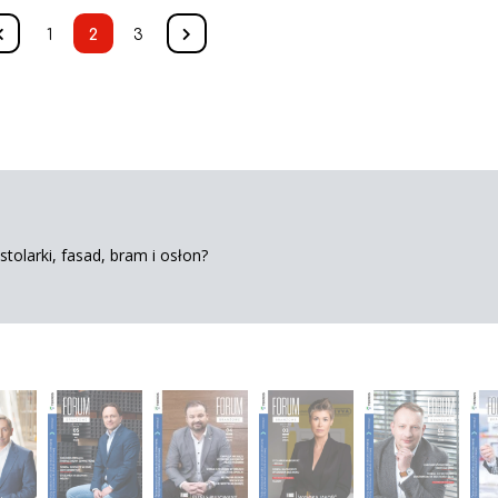
1
2
3
tolarki, fasad, bram i osłon?