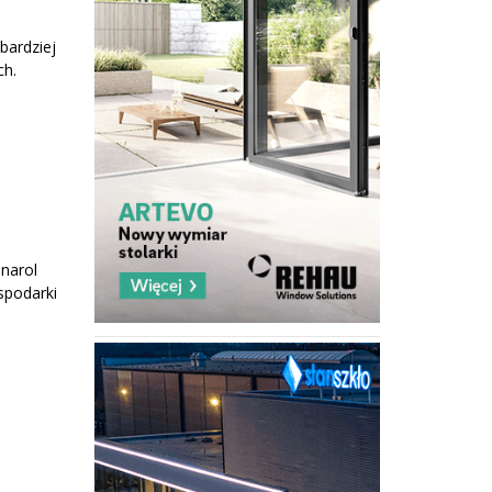
bardziej
ch.
narol
spodarki