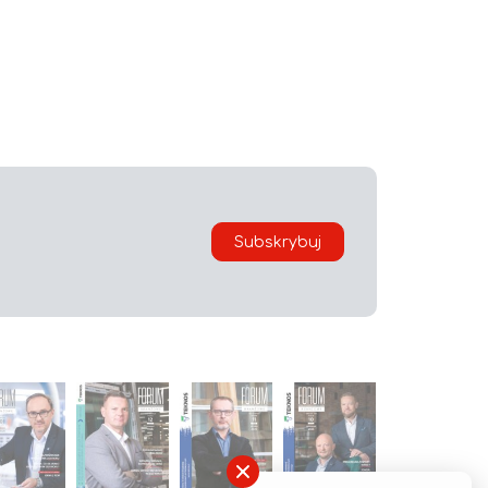
Subskrybuj
×