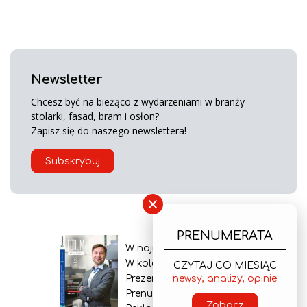
Newsletter
Chcesz być na bieżąco z wydarzeniami w branży
stolarki, fasad, bram i osłon?
Zapisz się do naszego newslettera!
Subskrybuj
×
PRENUMERATA
W najnowszym wydaniu
W kolejnym numerze
CZYTAJ CO MIESIĄC
Prezentacja gazety
newsy, analizy, opinie
Prenumerata
Zobacz