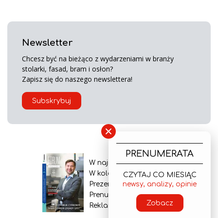
Newsletter
Chcesz być na bieżąco z wydarzeniami w branży
stolarki, fasad, bram i osłon?
Zapisz się do naszego newslettera!
Subskrybuj
×
PRENUMERATA
W najnowszym wydaniu
W kolejnym numerze
CZYTAJ CO MIESIĄC
Prezentacja gazety
newsy, analizy, opinie
Prenumerata
Zobacz
Reklama