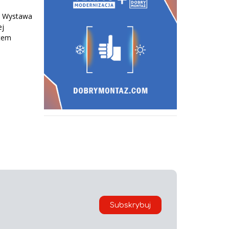
a Wystawa
ej
atem
Subskrybuj