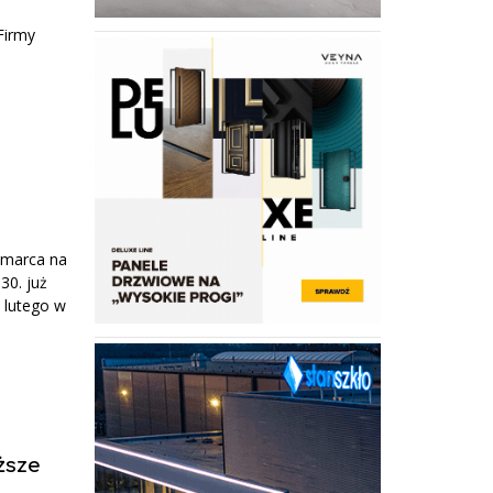
Firmy
 marca na
30. już
1 lutego w
ższe