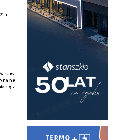
22 r.
/Warsaw
 na niej
ia się z