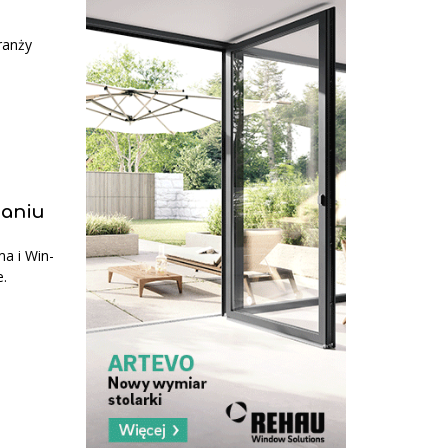
ranży
naniu
ma i Win-
e.