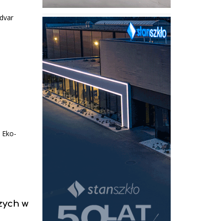
udvar
 Eko-
szych w