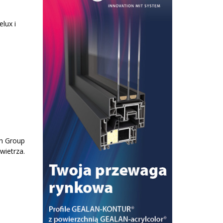
lux i
th Group
wietrza.