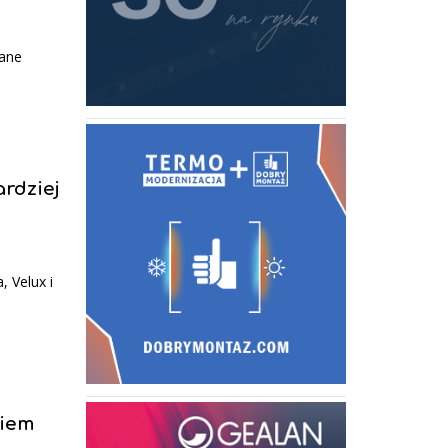
rane
ardziej
 Velux i
kiem