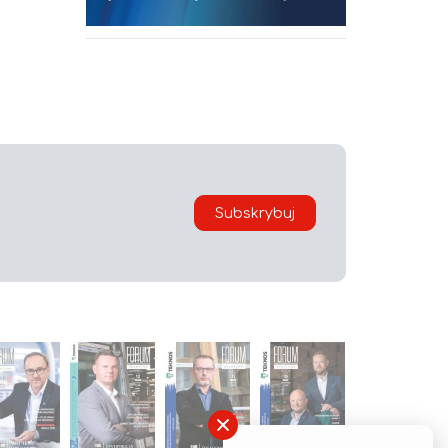
Subskrybuj
×