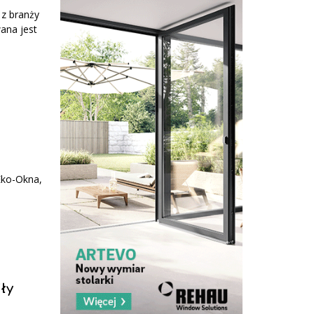
 z branży
ana jest
Eko-Okna,
ły