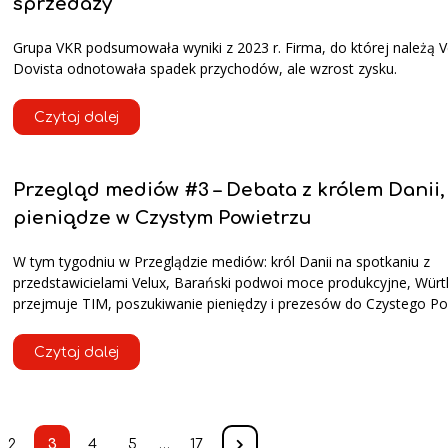
sprzedaży
Grupa VKR podsumowała wyniki z 2023 r. Firma, do której należą Ve
Dovista odnotowała spadek przychodów, ale wzrost zysku.
Czytaj dalej
Przegląd mediów #3 – Debata z królem Danii,
pieniądze w Czystym Powietrzu
W tym tygodniu w Przeglądzie mediów: król Danii na spotkaniu z
przedstawicielami Velux, Barański podwoi moce produkcyjne, Wür
przejmuje TIM, poszukiwanie pieniędzy i prezesów do Czystego Po
Czytaj dalej
2
3
4
5
…
17