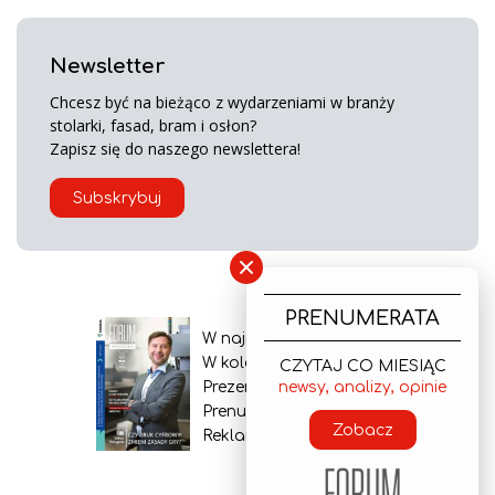
Newsletter
Chcesz być na bieżąco z wydarzeniami w branży
stolarki, fasad, bram i osłon?
Zapisz się do naszego newslettera!
Subskrybuj
×
PRENUMERATA
W najnowszym wydaniu
W kolejnym numerze
CZYTAJ CO MIESIĄC
Prezentacja gazety
newsy, analizy, opinie
Prenumerata
Zobacz
Reklama