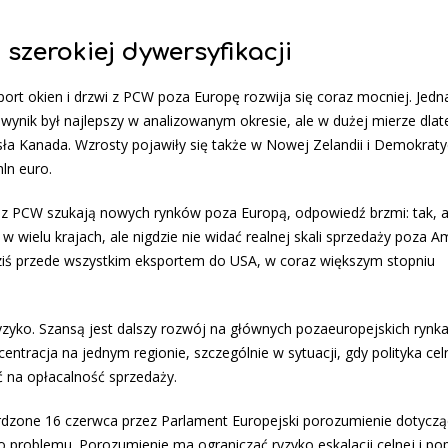
szerokiej dywersyfikacji
rt okien i drzwi z PCW poza Europę rozwija się coraz mocniej. Jedn
ynik był najlepszy w analizowanym okresie, ale w dużej mierze dlat
ła Kanada. Wzrosty pojawiły się także w Nowej Zelandii i Demokraty
ln euro.
wi z PCW szukają nowych rynków poza Europą, odpowiedź brzmi: tak, a
 wielu krajach, ale nigdzie nie widać realnej skali sprzedaży poza 
dziś przede wszystkim eksportem do USA, w coraz większym stopniu
zyko. Szansą jest dalszy rozwój na głównych pozaeuropejskich rynka
entracja na jednym regionie, szczególnie w sytuacji, gdy polityka cel
 na opłacalność sprzedaży.
zone 16 czerwca przez Parlament Europejski porozumienie dotycząc
 problemu. Porozumienie ma ograniczać ryzyko eskalacji celnej i po