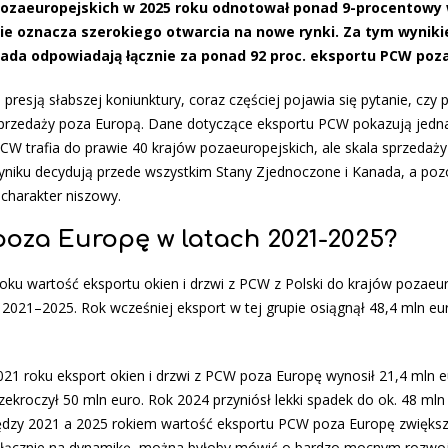
w pozaeuropejskich w 2025 roku odnotował ponad 9-procentowy 
nie oznacza szerokiego otwarcia na nowe rynki. Za tym wyniki
ada odpowiadają łącznie za ponad 92 proc. eksportu PCW poza
 presją słabszej koniunktury, coraz częściej pojawia się pytanie, czy 
sprzedaży poza Europą. Dane dotyczące eksportu PCW pokazują jedna
PCW trafia do prawie 40 krajów pozaeuropejskich, ale skala sprzedaż
wyniku decydują przede wszystkim Stany Zjednoczone i Kanada, a poz
charakter niszowy.
oza Europę w latach 2021-2025?
u wartość eksportu okien i drzwi z PCW z Polski do krajów pozaeur
 2021–2025. Rok wcześniej eksport w tej grupie osiągnął 48,4 mln eu
021 roku eksport okien i drzwi z PCW poza Europę wynosił 21,4 mln 
ekroczył 50 mln euro. Rok 2024 przyniósł lekki spadek do ok. 48 mln 
ędzy 2021 a 2025 rokiem wartość eksportu PCW poza Europę zwiększ
c wyłącznie na dynamikę, można byłoby mówić o bardzo mocnym rozwoj