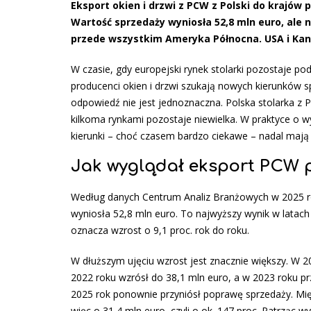
Eksport okien i drzwi z PCW z Polski do krajó
Wartość sprzedaży wyniosła 52,8 mln euro, ale 
przede wszystkim Ameryka Północna. USA i Kan
W czasie, gdy europejski rynek stolarki pozostaje pod
producenci okien i drzwi szukają nowych kierunków 
odpowiedź nie jest jednoznaczna. Polska stolarka z 
kilkoma rynkami pozostaje niewielka. W praktyce o 
kierunki – choć czasem bardzo ciekawe – nadal mają 
Jak wyglądał eksport PCW p
Według danych Centrum Analiz Branżowych w 2025 rok
wyniosła 52,8 mln euro. To najwyższy wynik w latach
oznacza wzrost o 9,1 proc. rok do roku.
W dłuższym ujęciu wzrost jest znacznie większy. W 2
2022 roku wzrósł do 38,1 mln euro, a w 2023 roku prz
2025 rok ponownie przyniósł poprawę sprzedaży. Mi
więc o 31,4 mln euro, czyli o ok. 147 proc. Patrzą