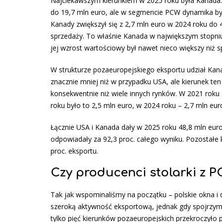
Najciekawszym kierunkiem w 2025 roku była Kanada. 
do 19,7 mln euro, ale w segmencie PCW dynamika był
Kanady zwiększył się z 2,7 mln euro w 2024 roku do 
sprzedaży. To właśnie Kanada w największym stopniu
jej wzrost wartościowy był nawet nieco większy niż 
W strukturze pozaeuropejskiego eksportu udział Kanad
znacznie mniej niż w przypadku USA, ale kierunek te
konsekwentnie niż wiele innych rynków. W 2021 roku 
roku było to 2,5 mln euro, w 2024 roku – 2,7 mln eur
Łącznie USA i Kanada dały w 2025 roku 48,8 mln euro
odpowiadały za 92,3 proc. całego wyniku. Pozostałe k
proc. eksportu.
Czy producenci stolarki z 
Tak jak wspominaliśmy na początku – polskie okna i
szeroką aktywność eksportową, jednak gdy spojrzymy
tylko pięć kierunków pozaeuropejskich przekroczyło