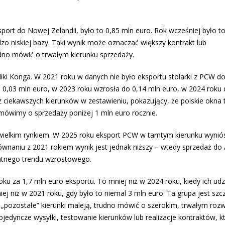
ort do Nowej Zelandii, było to 0,85 mln euro. Rok wcześniej było to
zo niskiej bazy. Taki wynik może oznaczać większy kontrakt lub
rudno mówić o trwałym kierunku sprzedaży.
i Konga. W 2021 roku w danych nie było eksportu stolarki z PCW d
e 0,03 mln euro, w 2023 roku wzrosła do 0,14 mln euro, w 2024 roku 
 ciekawszych kierunków w zestawieniu, pokazujący, że polskie okna t
l mówimy o sprzedaży poniżej 1 mln euro rocznie.
niewielkim rynkiem. W 2025 roku eksport PCW w tamtym kierunku wyniós
wnaniu z 2021 rokiem wynik jest jednak niższy – wtedy sprzedaż do A
entnego trendu wzrostowego.
ku za 1,7 mln euro eksportu. To mniej niż w 2024 roku, kiedy ich udz
ej niż w 2021 roku, gdy było to niemal 3 mln euro. Ta grupa jest szc
 „pozostałe” kierunki maleją, trudno mówić o szerokim, trwałym roz
jedyncze wysyłki, testowanie kierunków lub realizacje kontraktów, kt