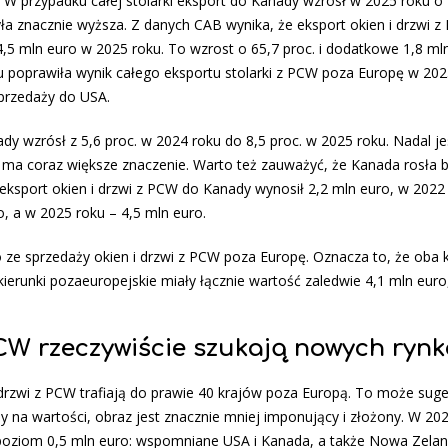
W przypadku całej stolarki eksport do Kanady wzrósł w 2025 roku o 
a znacznie wyższa. Z danych CAB wynika, że eksport okien i drzwi 
4,5 mln euro w 2025 roku. To wzrost o 65,7 proc. i dodatkowe 1,8 ml
 poprawiła wynik całego eksportu stolarki z PCW poza Europę w 202
sprzedaży do USA.
y wzrósł z 5,6 proc. w 2024 roku do 8,5 proc. w 2025 roku. Nadal je
n ma coraz większe znaczenie. Warto też zauważyć, że Kanada rosła b
eksport okien i drzwi z PCW do Kanady wynosił 2,2 mln euro, w 2022 
o, a w 2025 roku – 4,5 mln euro.
 ze sprzedaży okien i drzwi z PCW poza Europę. Oznacza to, że oba 
ierunki pozaeuropejskie miały łącznie wartość zaledwie 4,1 mln euro, 
PCW rzeczywiście szukają nowych ryn
 drzwi z PCW trafiają do prawie 40 krajów poza Europą. To może sug
 na wartości, obraz jest znacznie mniej imponujący i złożony. W 20
 poziom 0,5 mln euro: wspomniane USA i Kanada, a także Nowa Zelan