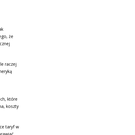
ak
ego, że
cznej
le raczej
Ameryką
ch, które
na, koszty
e taryf w
prawiać