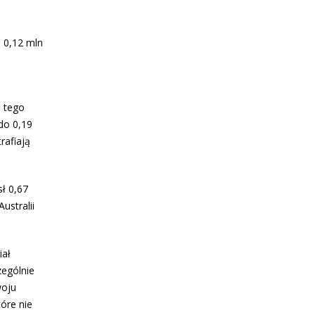
 0,12 mln
o tego
do 0,19
rafiają
ł 0,67
ustralii
iał
zególnie
woju
óre nie