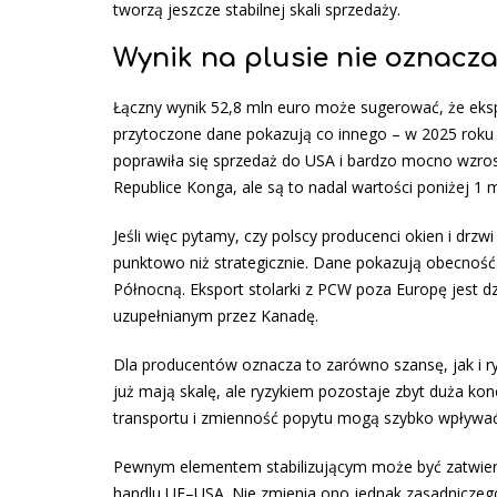
tworzą jeszcze stabilnej skali sprzedaży.
Wynik na plusie nie oznacza 
Łączny wynik 52,8 mln euro może sugerować, że ekspo
przytoczone dane pokazują co innego – w 2025 roku w
poprawiła się sprzedaż do USA i bardzo mocno wzros
Republice Konga, ale są to nadal wartości poniżej 1 m
Jeśli więc pytamy, czy polscy producenci okien i drz
punktowo niż strategicznie. Dane pokazują obecność w
Północną. Eksport stolarki z PCW poza Europę jest 
uzupełnianym przez Kanadę.
Dla producentów oznacza to zarówno szansę, jak i ry
już mają skalę, ale ryzykiem pozostaje zbyt duża konc
transportu i zmienność popytu mogą szybko wpływać
Pewnym elementem stabilizującym może być zatwierd
handlu UE–USA. Nie zmienia ono jednak zasadniczego