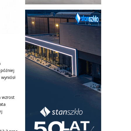
h
 później
 wyniósł
m wzrost
ata
ej