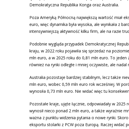
Demokratyczna Republika Konga oraz Australia.
Poza Ameryką Północną największą wartość miał eksp
euro, więc dynamika była wysoka, ale wynikała z bard
intensywniejszą aktywność kilku firm, ale na razie t
Podobnie wygląda przypadek Demokratycznej Republik
kraju, w 2022 roku pojawiła się sprzedaż na poziomi
mln euro, a w 2025 roku do 0,81 mln euro. To jeden z
również na rynki odległe i mniej oczywiste, ale nada
Australia pozostaje bardziej stabilnym, lecz także 
mln euro, wobec 0,59 mln euro rok wcześniej. W poró
wynosiła 0,73 mln euro. Nie widać więc tu konsekw
Pozostałe kraje, ujęte łącznie, odpowiadały w 2025 ro
wynosił nieco ponad 2 mln euro, a także wyraźnie mni
ważna z punktu widzenia pytania o nowe rynki. Skoro
eksportu stolarki z PCW poza Europą. Raczej widać po