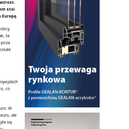
wzrost.
em stoi
 Europę.
polscy
k, że
y poza
ostałe
opejskich
ro, co
euro. W
euro, ale
yła się
u.