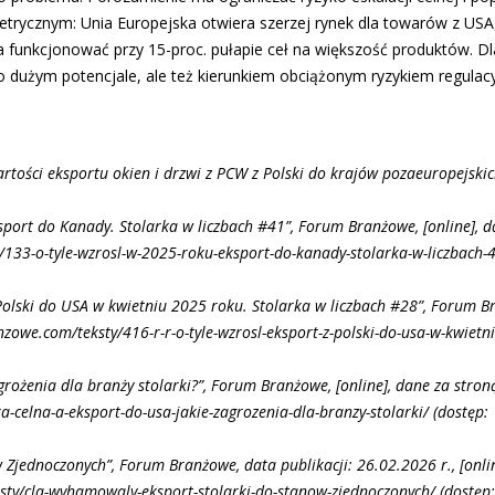
etrycznym: Unia Europejska otwiera szerzej rynek dla towarów z USA
funkcjonować przy 15-proc. pułapie ceł na większość produktów. Dl
 dużym potencjale, ale też kierunkiem obciążonym ryzykiem regulac
rtości eksportu okien i drzwi z PCW z Polski do krajów pozaeuropejskic
sport do Kanady. Stolarka w liczbach #41”, Forum Branżowe, [online], d
133-o-tyle-wzrosl-w-2025-roku-eksport-do-kanady-stolarka-w-liczbach-
z Polski do USA w kwietniu 2025 roku. Stolarka w liczbach #28”, Forum 
nzowe.com/teksty/416-r-r-o-tyle-wzrosl-eksport-z-polski-do-usa-w-kwietn
grożenia dla branży stolarki?”, Forum Branżowe, [online], dane za stron
-celna-a-eksport-do-usa-jakie-zagrozenia-dla-branzy-stolarki/ (dostęp:
 Zjednoczonych”, Forum Branżowe, data publikacji: 26.02.2026 r., [onli
sty/cla-wyhamowaly-eksport-stolarki-do-stanow-zjednoczonych/ (dostęp: