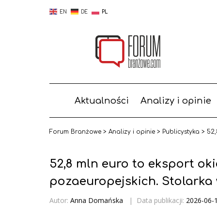
EN
DE
PL
Aktualności
Analizy i opinie
Forum Branżowe
>
Analizy i opinie
>
Publicystyka
>
52,
52,8 mln euro to eksport oki
pozaeuropejskich. Stolarka
Autor:
Anna Domańska
|
Data publikacji:
2026-06-