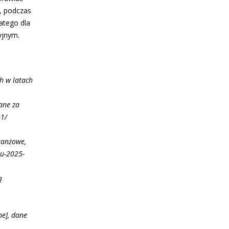
, podczas
atego dla
yjnym.
h w latach
ane za
41/
Branżowe,
iu-2025-
ą
ne], dane