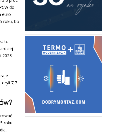
13,3 proc.
z PCW do
n euro
5 roku, bo
st to
ardziej
i 2023
kraje
czyli 7,7
ków?
erować
25 roku
dia,