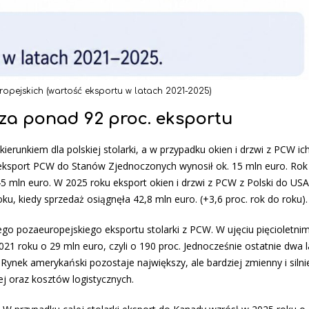
ropejskich (wartość eksportu w latach 2021-2025)
za ponad 92 proc. eksportu
erunkiem dla polskiej stolarki, a w przypadku okien i drzwi z PCW ic
u eksport PCW do Stanów Zjednoczonych wynosił ok. 15 mln euro. Rok
5 mln euro. W 2025 roku eksport okien i drzwi z PCW z Polski do USA
ku, kiedy sprzedaż osiągnęła 42,8 mln euro. (+3,6 proc. rok do roku).
go pozaeuropejskiego eksportu stolarki z PCW. W ujęciu pięcioletni
021 roku o 29 mln euro, czyli o 190 proc. Jednocześnie ostatnie dwa l
Rynek amerykański pozostaje największy, ale bardziej zmienny i silni
ej oraz kosztów logistycznych.