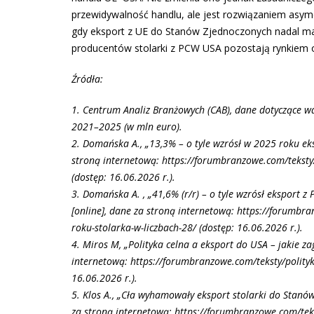
przewidywalność handlu, ale jest rozwiązaniem asym
gdy eksport z UE do Stanów Zjednoczonych nadal ma 
producentów stolarki z PCW USA pozostają rynkiem o
Źródła:
1. Centrum Analiz Branżowych (CAB), dane dotyczące wa
2021–2025 (w mln euro).
2. Domańska A., „13,3% – o tyle wzrósł w 2025 roku ek
stroną internetową: https://forumbranzowe.com/teksty/
(dostęp: 16.06.2026 r.).
3. Domańska A. , „41,6% (r/r) – o tyle wzrósł eksport 
[online], dane za stroną internetową: https://forumbra
roku-stolarka-w-liczbach-28/ (dostęp: 16.06.2026 r.).
4. Miros M, „Polityka celna a eksport do USA – jakie za
internetową: https://forumbranzowe.com/teksty/polityka
16.06.2026 r.).
5. Klos A., „Cła wyhamowały eksport stolarki do Stanów
za stroną internetową: https://forumbranzowe.com/tek