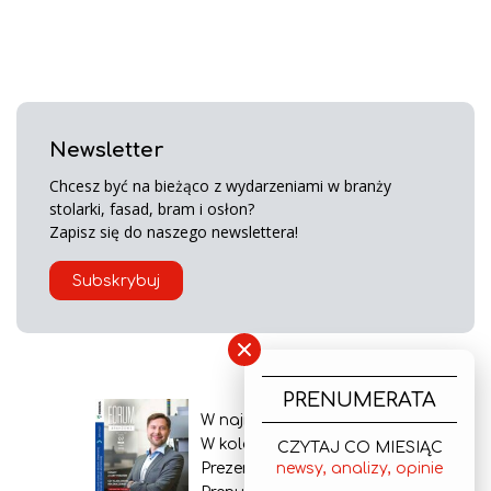
Newsletter
Chcesz być na bieżąco z wydarzeniami w branży
stolarki, fasad, bram i osłon?
Zapisz się do naszego newslettera!
Subskrybuj
×
PRENUMERATA
W najnowszym wydaniu
W kolejnym numerze
CZYTAJ CO MIESIĄC
Prezentacja gazety
newsy, analizy, opinie