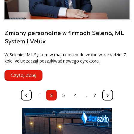
Zmiany personalne w firmach Selena, ML
System i Velux
W Selenie i ML System w maju doszło do zmian w zarządzie. Z
kolei Velux zaczął poszukiwać nowego dyrektora.
Czytaj dalej
1
2
3
4
…
9