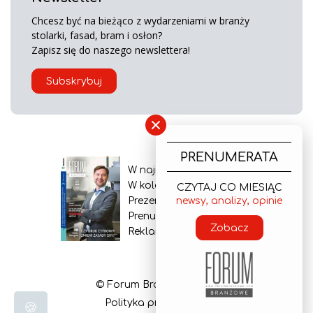
Chcesz być na bieżąco z wydarzeniami w branży
stolarki, fasad, bram i osłon?
Zapisz się do naszego newslettera!
Subskrybuj
×
PRENUMERATA
W najnowszym wydaniu
W kolejnym numerze
CZYTAJ CO MIESIĄC
Prezentacja gazety
newsy, analizy, opinie
Prenumerata
Zobacz
Reklama
© Forum Branżowe 2026
Polityka prywatności
🍪