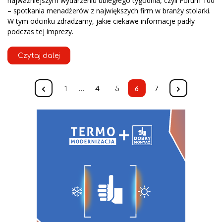
najważniejszym wydarzeniu ubiegłego tygodnia, czyli Forum 100
– spotkania menadżerów z największych firm w branży stolarki.
W tym odcinku zdradzamy, jakie ciekawe informacje padły
podczas tej imprezy.
Czytaj dalej
1
…
4
5
6
7