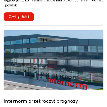
węglowym. Z koli Teknos pracuje nad biokomponentami do farb
i powłok.
Czytaj dalej
Internorm przekroczył prognozy