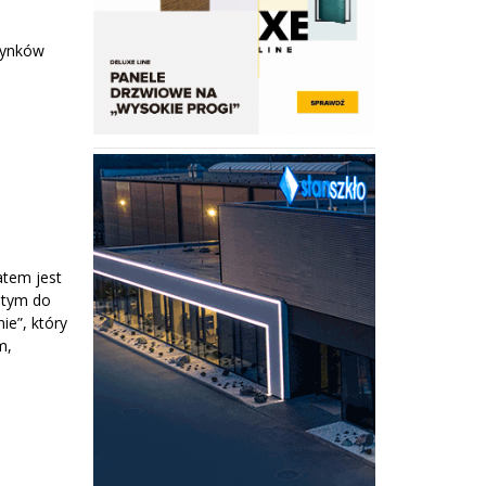
dynków
atem jest
 tym do
e”, który
m,