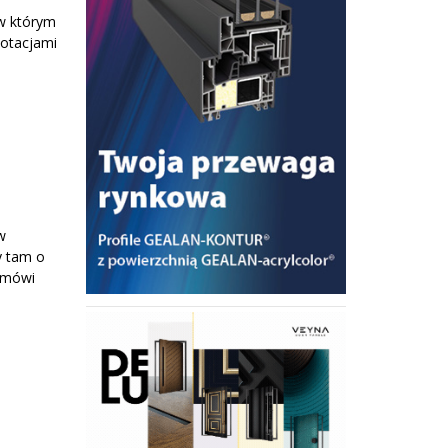
 w którym
dotacjami
w
y tam o
 mówi