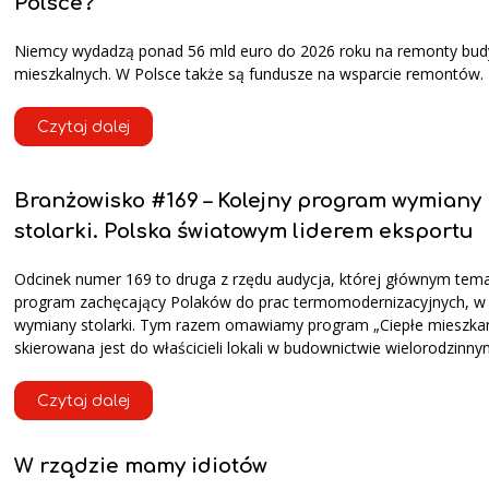
Polsce?
Niemcy wydadzą ponad 56 mld euro do 2026 roku na remonty bu
mieszkalnych. W Polsce także są fundusze na wsparcie remontów.
Czytaj dalej
Branżowisko #169 – Kolejny program wymiany
stolarki. Polska światowym liderem eksportu
Odcinek numer 169 to druga z rzędu audycja, której głównym tem
program zachęcający Polaków do prac termomodernizacyjnych, w
wymiany stolarki. Tym razem omawiamy program „Ciepłe mieszkani
skierowana jest do właścicieli lokali w budownictwie wielorodzinny
Czytaj dalej
W rządzie mamy idiotów