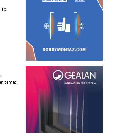
. To
h
en temat.