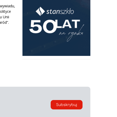
 wywiadu,
olityce
u Unii
aród”.
Subskrybuj