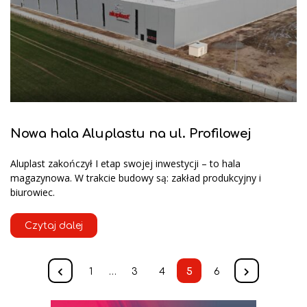
Nowa hala Aluplastu na ul. Profilowej
Aluplast zakończył I etap swojej inwestycji – to hala
magazynowa. W trakcie budowy są: zakład produkcyjny i
biurowiec.
Czytaj dalej
1
…
3
4
5
6