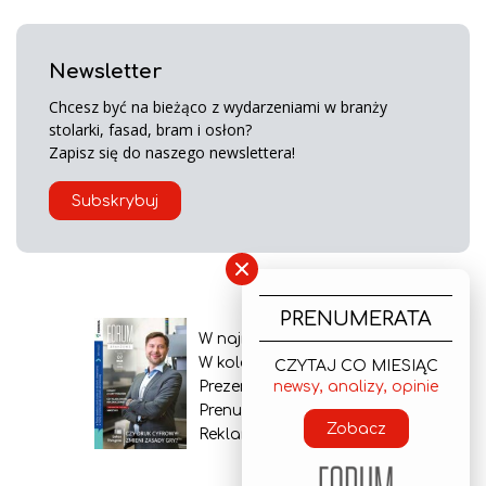
Newsletter
Chcesz być na bieżąco z wydarzeniami w branży
stolarki, fasad, bram i osłon?
Zapisz się do naszego newslettera!
Subskrybuj
×
PRENUMERATA
W najnowszym wydaniu
W kolejnym numerze
CZYTAJ CO MIESIĄC
Prezentacja gazety
newsy, analizy, opinie
Prenumerata
Zobacz
Reklama