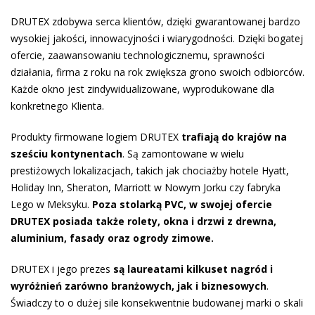
DRUTEX zdobywa serca klientów, dzięki gwarantowanej bardzo
wysokiej jakości, innowacyjności i wiarygodności. Dzięki bogatej
ofercie, zaawansowaniu technologicznemu, sprawności
działania, firma z roku na rok zwiększa grono swoich odbiorców.
Każde okno jest zindywidualizowane, wyprodukowane dla
konkretnego Klienta.
Produkty firmowane logiem DRUTEX
trafiają do krajów na
sześciu kontynentach
. Są zamontowane w wielu
prestiżowych lokalizacjach, takich jak chociażby hotele Hyatt,
Holiday Inn, Sheraton, Marriott w Nowym Jorku czy fabryka
Lego w Meksyku.
Poza stolarką PVC, w swojej ofercie
DRUTEX posiada także rolety, okna i drzwi z drewna,
aluminium, fasady oraz ogrody zimowe.
DRUTEX i jego prezes
są laureatami kilkuset nagród i
wyróżnień zarówno branżowych, jak i biznesowych
.
Świadczy to o dużej sile konsekwentnie budowanej marki o skali