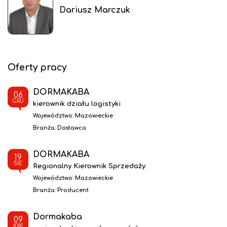
Dariusz Marczuk
Oferty pracy
DORMAKABA
06
GRU
kierownik działu logistyki
Województwo:
Mazowieckie
Branża:
Dostawca
DORMAKABA
19
SIE
Regionalny Kierownik Sprzedaży
Województwo:
Mazowieckie
Branża:
Producent
Dormakaba
09
KWI