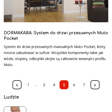
DORMAKABA: System do drzwi przesuwnych Muto
Pocket
System do drzwi przesuwnych manualnych Muto Pocket, który
można zabudować w suficie. Wszystkie komponenty takie jak
wózki, stopery, odbojniki ukryte są całkowicie wewnątrz profilu
Muto.
1
…
3
4
5
6
7
Ludzie