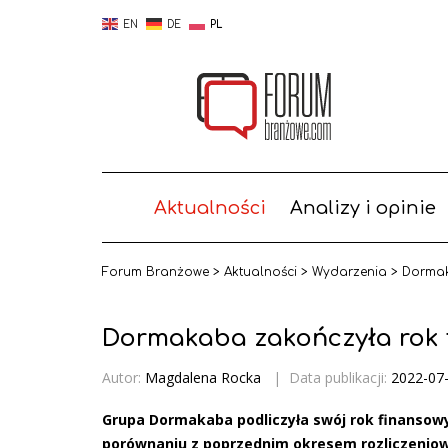
EN
DE
PL
Aktualności
Analizy i opinie
Forum Branżowe
>
Aktualności
>
Wydarzenia
>
Dormak
Dormakaba zakończyła rok 
Autor:
Magdalena Rocka
|
Data publikacji:
2022-07
Grupa Dormakaba podliczyła swój rok finansowy
porównaniu z poprzednim okresem rozliczenio