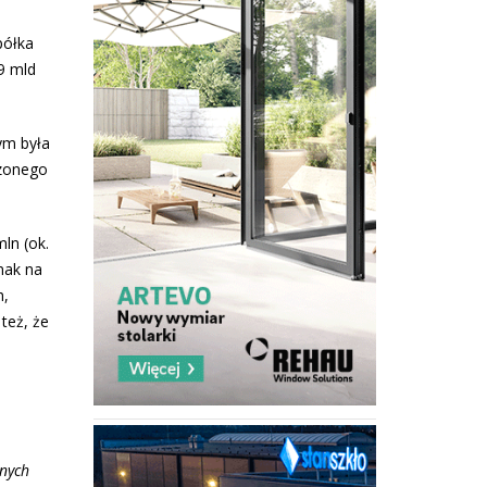
półka
9 mld
ym była
czonego
ln (ok.
nak na
h,
też, że
znych