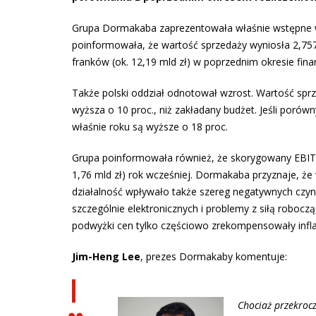
Grupa Dormakaba zaprezentowała właśnie wstępne wy
poinformowała, że wartość sprzedaży wyniosła 2,757
franków (ok. 12,19 mld zł) w poprzednim okresie fin
Także polski oddział odnotował wzrost. Wartość sp
wyższa o 10 proc., niż zakładany budżet. Jeśli por
właśnie roku są wyższe o 18 proc.
Grupa poinformowała również, że skorygowany EBITD
1,76 mld zł) rok wcześniej. Dormakaba przyznaje, ż
działalność wpływało także szereg negatywnych czy
szczególnie elektronicznych i problemy z siłą robocz
podwyżki cen tylko częściowo zrekompensowały inflac
Jim-Heng Lee
, prezes Dormakaby komentuje:
Chociaż przekrocz