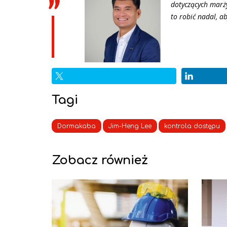
dotyczących marż
to robić nadal, a
Tagi
Dormakaba
Jim-Heng Lee
kontrola dostępu
Zobacz również