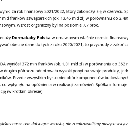
niki za rok finansowy 2021/2022, który zakończył się w czerwcu. S
 mld franków szwajcarskich (ok. 13,45 mld zł) w porównaniu do 2,49
ansowym. Wzrost organiczny był na poziomie 7,7 proc.
rzedaży
Dormakaby Polska
w omawianym właśnie okresie finansow
ównywać obecne dane do tych z roku 2020/2021, to przychody z zakoń
A wyniósł 372 mln franków (ok. 1,81 mld zł) w porównaniu do 362 m
e w drugim półroczu odnotowała wysoki popyt na swoje produkty, jed
nników. Przede wszystkim był to niedobór komponentów budowlanyc
ą, co wpłynęło na opóźnienia w realizacji zamówień. Spółka informuje 
ję (w krótkim okresie).
yliśmy nasze cele dotyczące wzrostu, nie zrealizowaliśmy naszych wytyc