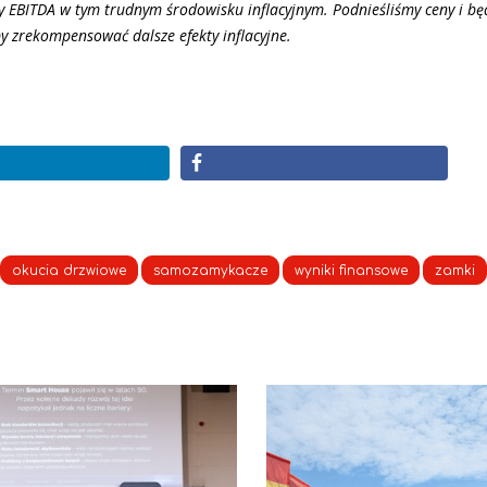
y EBITDA w tym trudnym środowisku inflacyjnym. Podnieśliśmy ceny i b
by zrekompensować dalsze efekty inflacyjne.
okucia drzwiowe
samozamykacze
wyniki finansowe
zamki