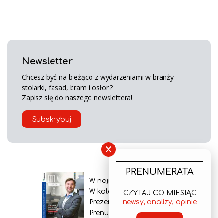
Newsletter
Chcesz być na bieżąco z wydarzeniami w branży
stolarki, fasad, bram i osłon?
Zapisz się do naszego newslettera!
Subskrybuj
×
PRENUMERATA
W najnowszym wydaniu
W kolejnym numerze
CZYTAJ CO MIESIĄC
newsy, analizy, opinie
Prezentacja gazety
Prenumerata