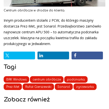
Centrum obróbcze w drodze do klienta.
Innym producentem stolarki z PCW, do którego maszyny
dostarcza Prez-Met, jest Sonarol. Przedsiębiorstwo zamówiło
najnowsze centrum APU 500 – to automatyczna podcinarka
uszczelek. Maszyna na początku kwietnia trafiła do zakładu
produkcyjnego w Jedwabnem.
Tagi
BRK Windows
centrum obróbcze
podcinarka
Prez-Met
Rafał Gierszewski
Sonarol
zgrzewarka
Zobacz również