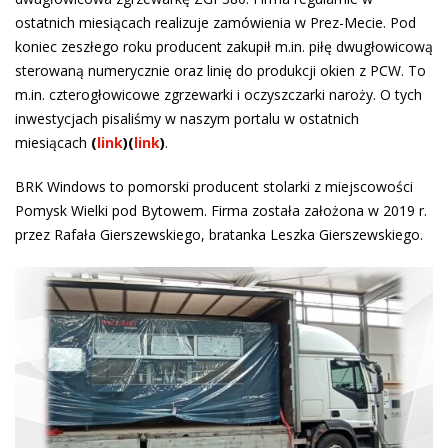
ostatnich miesiącach realizuje zamówienia w Prez-Mecie. Pod
koniec zeszłego roku producent zakupił m.in. piłę dwugłowicową
sterowaną numerycznie oraz linię do produkcji okien z PCW. To
m.in. czterogłowicowe zgrzewarki i oczyszczarki naroży. O tych
inwestycjach pisaliśmy w naszym portalu w ostatnich
miesiącach
(
link
)
(
link
)
.
BRK Windows to pomorski producent stolarki z miejscowości
Pomysk Wielki pod Bytowem. Firma została założona w 2019 r.
przez Rafała Gierszewskiego, bratanka Leszka Gierszewskiego.