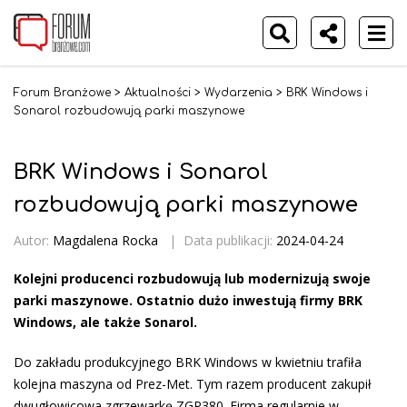
Forum Branżowe
>
Aktualności
>
Wydarzenia
>
BRK Windows i
Sonarol rozbudowują parki maszynowe
BRK Windows i Sonarol
rozbudowują parki maszynowe
Autor:
Magdalena Rocka
|
Data publikacji:
2024-04-24
Kolejni producenci rozbudowują lub modernizują swoje
parki maszynowe. Ostatnio dużo inwestują firmy BRK
Windows, ale także Sonarol.
Do zakładu produkcyjnego BRK Windows w kwietniu trafiła
kolejna maszyna od Prez-Met. Tym razem producent zakupił
dwugłowicowa zgrzewarkę ZGP380. Firma regularnie w