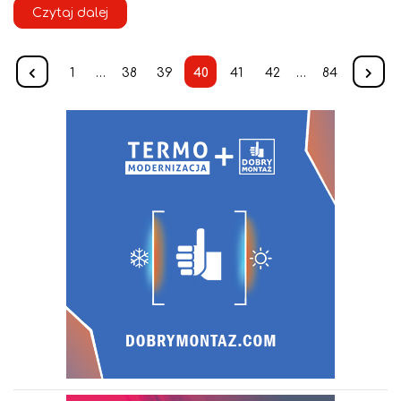
Czytaj dalej
1
…
38
39
40
41
42
…
84