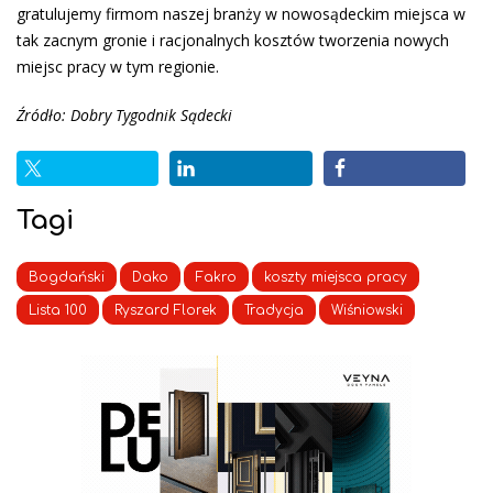
gratulujemy firmom naszej branży w nowosądeckim miejsca w
tak zacnym gronie i racjonalnych kosztów tworzenia nowych
miejsc pracy w tym regionie.
Źródło: Dobry Tygodnik Sądecki
Tagi
Bogdański
Dako
Fakro
koszty miejsca pracy
Lista 100
Ryszard Florek
Tradycja
Wiśniowski