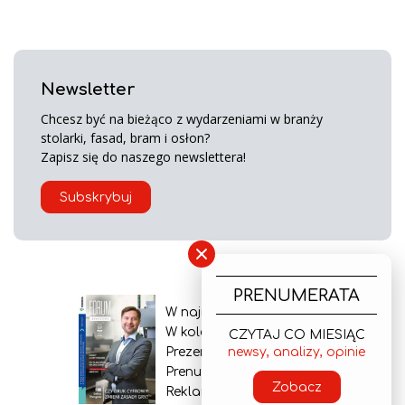
Newsletter
Chcesz być na bieżąco z wydarzeniami w branży
stolarki, fasad, bram i osłon?
Zapisz się do naszego newslettera!
Subskrybuj
×
PRENUMERATA
W najnowszym wydaniu
W kolejnym numerze
CZYTAJ CO MIESIĄC
Prezentacja gazety
newsy, analizy, opinie
Prenumerata
Zobacz
Reklama