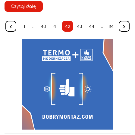
Czytaj dalej
1
…
40
41
42
43
44
…
84