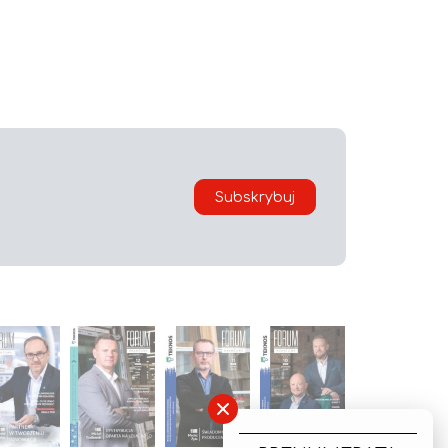
Subskrybuj
×