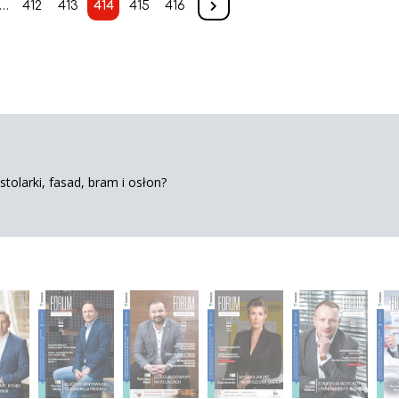
…
412
413
414
415
416
tolarki, fasad, bram i osłon?