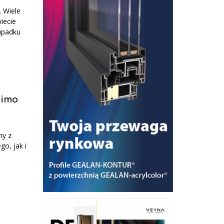
. Wiele
iecie
upadku
mimo
my z
o, jak i