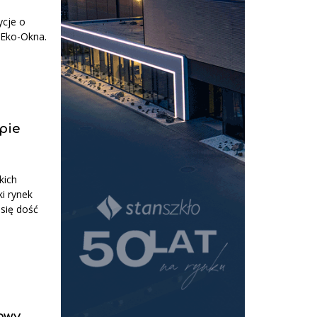
ycje o
 Eko-Okna.
pie
kich
i rynek
 się dość
owy