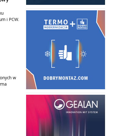
ku
um i PCW.
żonych w
zyma