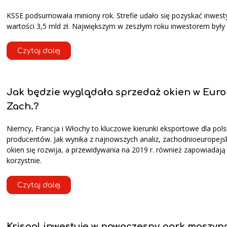
KSSE podsumowała miniony rok. Strefie udało się pozyskać inwest
wartości 3,5 mld zł. Największym w zeszłym roku inwestorem były
Czytaj dalej
Jak będzie wyglądała sprzedaż okien w Euro
Zach.?
Niemcy, Francja i Włochy to kluczowe kierunki eksportowe dla pols
producentów. Jak wynika z najnowszych analiz, zachodnioeuropejsk
okien się rozwija, a przewidywania na 2019 r. również zapowiadają
korzystnie.
Czytaj dalej
Krispol inwestuje w nowoczesny park maszyn