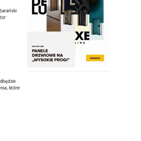
Barański
tor
odbędzie
nia, które