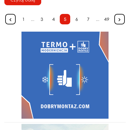
Czytaj dalej
1
…
3
4
5
6
7
…
49