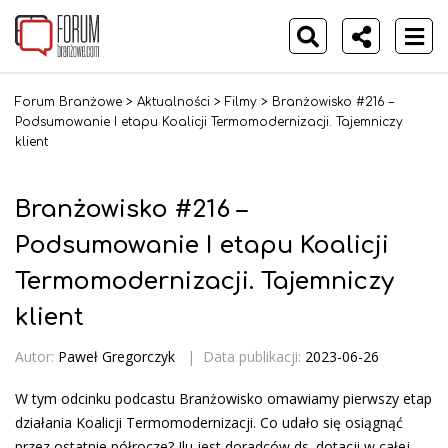
Forum Branżowe
>
Aktualności
>
Filmy
>
Branżowisko #216 –
Podsumowanie I etapu Koalicji Termomodernizacji. Tajemniczy
klient
Branżowisko #216 –
Podsumowanie I etapu Koalicji
Termomodernizacji. Tajemniczy
klient
Autor:
Paweł Gregorczyk
|
Data publikacji:
2023-06-26
W tym odcinku podcastu Branżowisko omawiamy pierwszy etap
działania Koalicji Termomodernizacji. Co udało się osiągnąć
przez ostatnie półrocze? Ilu jest doradców ds. dotacji w całej