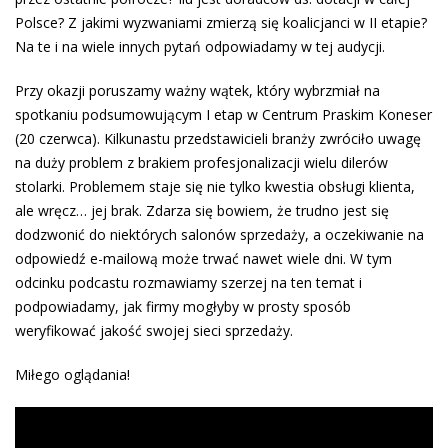
Polsce? Z jakimi wyzwaniami zmierzą się koalicjanci w II etapie?
Na te i na wiele innych pytań odpowiadamy w tej audycji.
Przy okazji poruszamy ważny wątek, który wybrzmiał na
spotkaniu podsumowującym I etap w Centrum Praskim Koneser
(20 czerwca). Kilkunastu przedstawicieli branży zwróciło uwagę
na duży problem z brakiem profesjonalizacji wielu dilerów
stolarki. Problemem staje się nie tylko kwestia obsługi klienta,
ale wręcz… jej brak. Zdarza się bowiem, że trudno jest się
dodzwonić do niektórych salonów sprzedaży, a oczekiwanie na
odpowiedź e-mailową może trwać nawet wiele dni. W tym
odcinku podcastu rozmawiamy szerzej na ten temat i
podpowiadamy, jak firmy mogłyby w prosty sposób
weryfikować jakość swojej sieci sprzedaży.
Miłego oglądania!